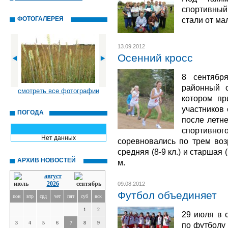
спортивны
ФОТОГАЛЕРЕЯ
стали от ма
13.09.2012
Осенний кросс
8 сентябр
районный о
смотреть все фотографии
котором пр
участников
ПОГОДА
после летн
спортивного
Нет данных
соревновались по трем возр
средняя (8-9 кл.) и старшая 
АРХИВ НОВОСТЕЙ
м.
август
2026
09.08.2012
Футбол объединяет
пон
втр
срд
чет
пят
суб
вск
1
2
29 июля в 
3
4
5
6
7
8
9
по футболу