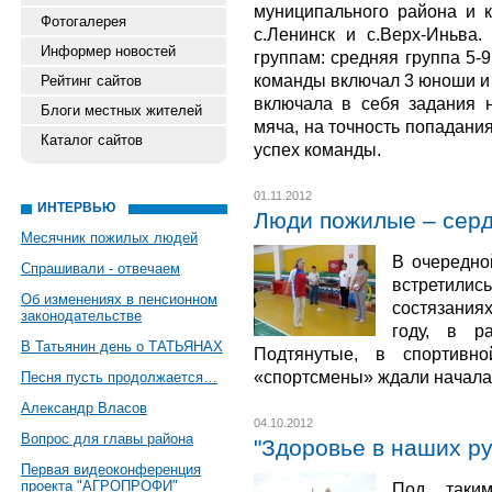
муниципального района и 
Фотогалерея
с.Ленинск и с.Верх-Иньва
Информер новостей
группам: средняя группа 5-9
команды включал 3 юноши и
Рейтинг сайтов
включала в себя задания н
Блоги местных жителей
мяча, на точность попадания
Каталог сайтов
успех команды.
01.11.2012
ИНТЕРВЬЮ
Люди пожилые – сер
Месячник пожилых людей
В очередно
Спрашивали - отвечаем
встретил
Об изменениях в пенсионном
состязаниях
законодательстве
году, в р
В Татьянин день о ТАТЬЯНАХ
Подтянутые, в спортив
«спортсмены» ждали начала
Песня пусть продолжается…
Александр Власов
04.10.2012
Вопрос для главы района
"Здоровье в наших ру
Первая видеоконференция
проекта "АГРОПРОФИ"
Под таки