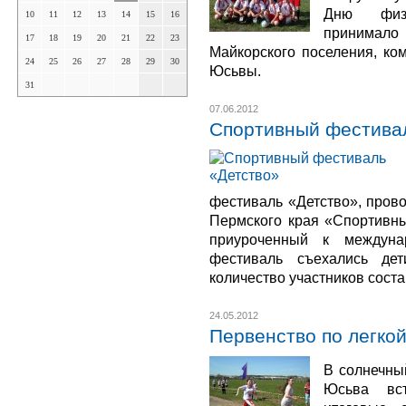
Дню физк
10
11
12
13
14
15
16
принимало
17
18
19
20
21
22
23
Майкорского поселения, ком
24
25
26
27
28
29
30
Юсьвы.
31
07.06.2012
Спортивный фестива
фестиваль «Детство», пров
Пермского края «Спортивны
приуроченный к междун
фестиваль съехались дет
количество участников соста
24.05.2012
Первенство по легкой
В солнечны
Юсьва вст