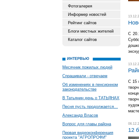
Фотогалерея
Информер новостей
13.12.
Нов
Рейтинг сайтов
Блоги местных жителей
С 20.
Каталог сайтов
Суббо
дошк
экску
ИНТЕРВЬЮ
13.12.
Месячник пожилых людей
Рай
Спрашивали - отвечаем
С 15 
Об изменениях в пенсионном
твор
законодательстве
конц
В Татьянин день о ТАТЬЯНАХ
твор
худож
Песня пусть продолжается…
масте
Александр Власов
Вопрос для главы района
06.12.
12 
Первая видеоконференция
проекта "АГРОПРОФИ"