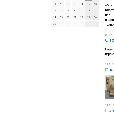
10
11
12
13
14
15
16
образ
власт
17
18
19
20
21
22
23
цель
24
25
26
27
28
29
30
языка
31
техно
06.12.
О г
Веду
играю
29.11.
Пре
22.11.
II 