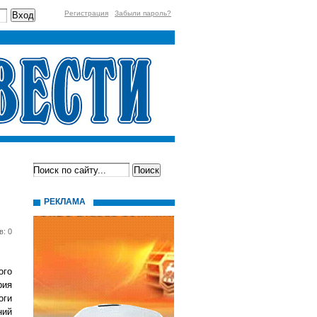
Регистрация
Забыли пароль?
РЕКЛАМА
в: 0
ого
рия
оги
ний