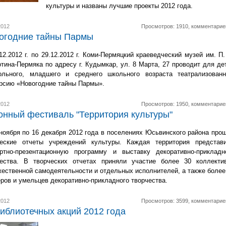
культуры и названы лучшие проекты 2012 года.
2012
Просмотров: 1910, комментарие
огодние тайны Пармы
12.2012 г. по 29.12.2012 г. Коми-Пермяцкий краеведческий музей им. П.
тина-Пермяка по адресу г. Кудымкар, ул. 8 Марта, 27 проводит для де
ольного, младшего и среднего школьного возраста театрализован
рсию «Новогодние тайны Пармы».
2012
Просмотров: 1950, комментарие
онный фестиваль "Территория культуры"
ноября по 16 декабря 2012 года в поселениях Юсьвинского района про
ческие отчеты учреждений культуры. Каждая территория представ
ертно-презентационную программу и выставку декоративно-прикладн
чества. В творческих отчетах приняли участие более 30 коллекти
ественной самодеятельности и отдельных исполнителей, а также более
ров и умельцев декоративно-прикладного творчества.
2012
Просмотров: 3599, комментарие
библиотечных акций 2012 года