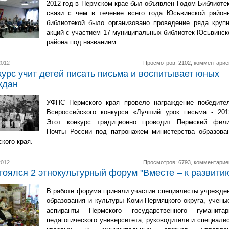
2012 год в Пермском крае был объявлен Годом Библиотек
связи с чем в течение всего года Юсьвинской район
библиотекой было организовано проведение ряда круп
акций с участием 17 муниципальных библиотек Юсьвинск
района под названием
2012
Просмотров: 2102, комментарие
курс учит детей писать письма и воспитывает юных
ждан
УФПС Пермского края провело награждение победите
Всероссийского конкурса «Лучший урок письма - 201
Этот конкурс традиционно проводит Пермский фил
Почты России под патронажем министерства образова
кого края.
2012
Просмотров: 6793, комментарие
тоялся 2 этнокультурный форум "Вместе – к развитию
В работе форума приняли участие специалисты учрежде
образования и культуры Коми-Пермяцкого округа, учены
аспиранты Пермского государственного гуманитар
педагогического университета, руководители и специали