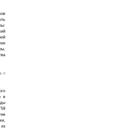
ков
ель
ры:
кий
ной
жке
ры,
тва
в: 0
ого
е в
ады
"59
тие
ки,
 из