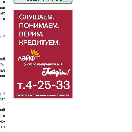
, в
ной
ных
ого
в: 0
лей
2».
иал
ния
в: 0
!"
ний
е и
но-
сты