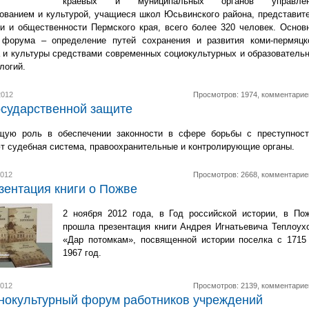
краевых и муниципальных органов управлен
ованием и культурой, учащиеся школ Юсьвинского района, представит
и и общественности Пермского края, всего более 320 человек. Основ
 форума – определение путей сохранения и развития коми-пермяцк
 и культуры средствами современных социокультурных и образователь
логий.
2012
Просмотров: 1974, комментарие
осударственной защите
щую роль в обеспечении законности в сфере борьбы с преступнос
т судебная система, правоохранительные и контролирующие органы.
2012
Просмотров: 2668, комментарие
зентация книги о Пожве
2 ноября 2012 года, в Год российской истории, в По
прошла презентация книги Андрея Игнатьевича Теплоух
«Дар потомкам», посвященной истории поселка с 1715
1967 год.
2012
Просмотров: 2139, комментарие
этнокультурный форум работников учреждений