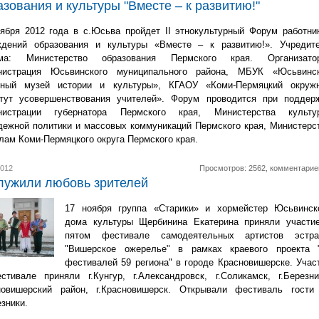
азования и культуры "Вместе – к развитию!"
ября 2012 года в с.Юсьва пройдет II этнокультурный Форум работни
ждений образования и культуры «Вместе – к развитию!». Учредит
ма: Министерство образования Пермского края. Организато
нистрация Юсьвинского муниципального района, МБУК «Юсьвинс
нный музей истории и культуры», КГАОУ «Коми-Пермяцкий окруж
итут усовершенствования учителей». Форум проводится при поддер
нистрации губернатора Пермского края, Министерства культу
ежной политики и массовых коммуникаций Пермского края, Министерс
лам Коми-Пермяцкого округа Пермского края.
2012
Просмотров: 2562, комментарие
лужили любовь зрителей
17 ноября группа «Старики» и хормейстер Юсьвинск
дома культуры Щербинина Екатерина приняли участи
пятом фестивале самодеятельных артистов эстр
"Вишерское ожерелье" в рамках краевого проекта 
фестивалей 59 региона" в городе Красновишерске. Учас
тивале приняли г.Кунгур, г.Александровск, г.Соликамск, г.Березни
новишерский район, г.Красновишерск. Открывали фестиваль гости
езники.