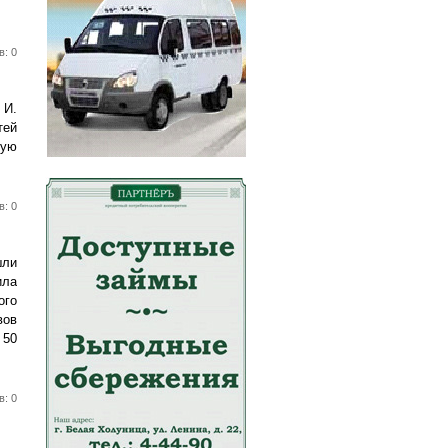
в: 0
 И.
тей
ную
в: 0
шли
ила
ого
вов
 50
в: 0