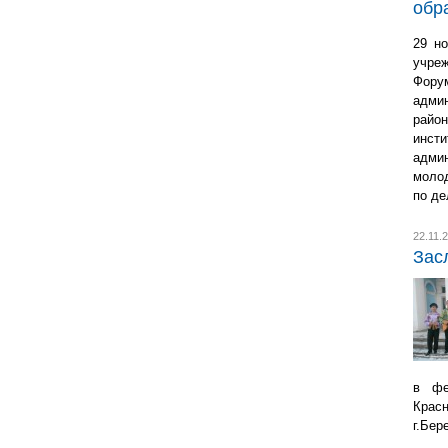
обр
29 но
учре
Фору
адми
райо
инст
адми
молод
по де
22.11.
Зас
в фес
Крас
г.Бер