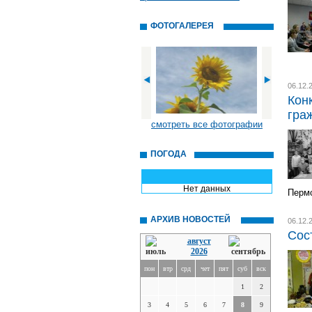
ФОТОГАЛЕРЕЯ
06.12.
Кон
гра
смотреть все фотографии
ПОГОДА
Нет данных
Пермс
АРХИВ НОВОСТЕЙ
06.12.
Сос
август
2026
пон
втр
срд
чет
пят
суб
вск
1
2
3
4
5
6
7
8
9