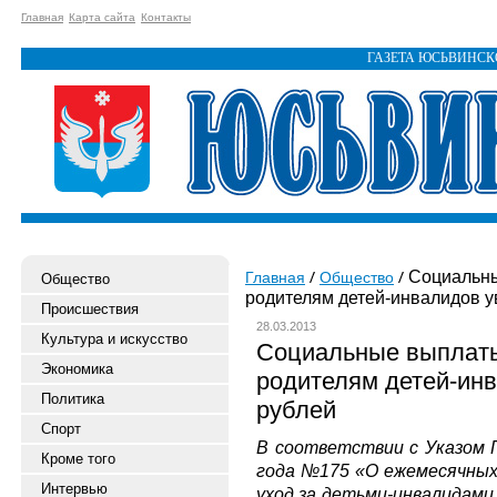
Главная
Карта сайта
Контакты
ГАЗЕТА ЮСЬВИНС
Социальны
Главная
Общество
Общество
родителям детей-инвалидов у
Происшествия
28.03.2013
Культура и искусство
Социальные выплат
Экономика
родителям детей-инв
Политика
рублей
Спорт
В соответствии с Указом 
Кроме того
года №175 «О ежемесячны
Интервью
уход за детьми-инвалидами 