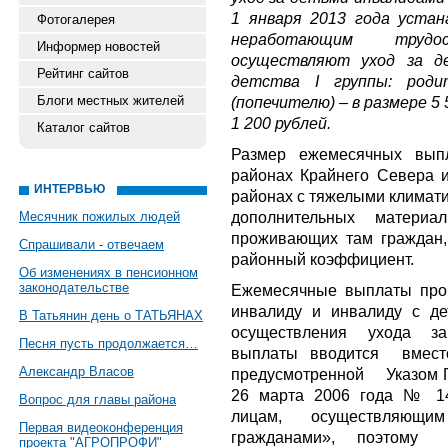
1 января 2013 года уста
Фотогалерея
неработающим трудо
Информер новостей
осуществляют уход за де
Рейтинг сайтов
детства I группы: роди
Блоги местных жителей
(попечителю) – в размере 5 
1 200 рублей.
Каталог сайтов
Размер ежемесячных вып
районах Крайнего Севера и
ИНТЕРВЬЮ
районах с тяжелыми климати
дополнительных материа
Месячник пожилых людей
проживающих там граждан,
Спрашивали - отвечаем
районный коэффициент.
Об изменениях в пенсионном
законодательстве
Ежемесячные выплаты прои
инвалиду и инвалиду с д
В Татьянин день о ТАТЬЯНАХ
осуществления ухода з
Песня пусть продолжается…
выплаты вводится вме
Александр Власов
предусмотренной Указом П
26 марта 2006 года № 14
Вопрос для главы района
лицам, осуществляющи
Первая видеоконференция
гражданами», поэтому 
проекта "АГРОПРОФИ"