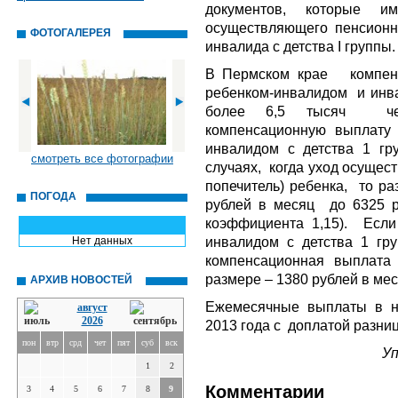
документов, которые и
осуществляющего пенсионн
ФОТОГАЛЕРЕЯ
инвалида с детства I группы.
В Пермском крае компен
ребенком-инвалидом и инва
более 6,5 тысяч чел
компенсационную выплату 
инвалидом с детства 1 г
смотреть все фотографии
случаях, когда уход осущест
попечитель) ребенка, то ра
ПОГОДА
рублей в месяц до 6325 р
коэффициента 1,15). Есл
инвалидом с детства 1 гр
Нет данных
компенсационная выплата
размере – 1380 рублей в мес
АРХИВ НОВОСТЕЙ
Ежемесячные выплаты в н
август
2026
2013 года с доплатой разниц
пон
втр
срд
чет
пят
суб
вск
Уп
1
2
Комментарии
3
4
5
6
7
8
9