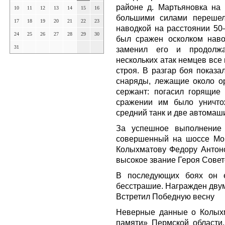
районе д. Мартьяновка на
10
11
12
13
14
15
16
большими силами перешел
17
18
19
20
21
22
23
наводкой на расстоянии 50—
24
25
26
27
28
29
30
был сражен осколком наво
31
заменил его и продолжа
нескольких атак немцев все
строя. В разгар боя показа
снаряды, лежащие около ор
сержант: погасил горящие
сражении им было уничто
средний танк и две автомаш
За успешное выполнение 
совершенный на шоссе Мо
Колыхматову Федору Антоно
высокое звание Героя Совет
В последующих боях он 
бесстрашие. Награжден дву
Встретил Победную весну
Неверные данные о Колыхм
памяти» Пермской области,