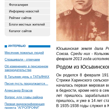
Фотогалерея
Информер новостей
Рейтинг сайтов
Блоги местных жителей
Каталог сайтов
ИНТЕРВЬЮ
Юсьвинская земля дала Р
Месячник пожилых людей
Союза. Среди них - Колых
февраля 2013 года исполня
Спрашивали - отвечаем
Родом из Юсьвинско
Об изменениях в пенсионном
законодательстве
Он родился 8 февраля 1913
В Татьянин день о ТАТЬЯНАХ
Стрижи Харинского сельског
Песня пусть продолжается…
началась первая мировая во
в бедности, кроме него в с
Александр Власов
лет пришлось зарабатыват
Вопрос для главы района
пришлось, и уже в 14 лет ст
Первая видеоконференция
В 1935-1938 годы служил в 
проекта "АГРОПРОФИ"