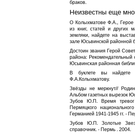
браков.
Неизвестны еще мног
О Колыхматове Ф.А., Герое
из книг, статей и других 
земляки, найдете на выста
зале Юсьвинской районной б
Достоин звания Герой Сове
района: Рекомендательный с
Юсьвинская районная библио
В буклете вы найдете с
Ф.А.Колыхматову.
Звёзды не меркнут// Родин
Альбом газетных вырезок Юс
Зубов Ю.П. Время тревог
Пермяцкого национальног
Германией 1941-1945 гг. - Пе
Зубов Ю.П. Золотые Звез
справочник. - Пермь . 2004.