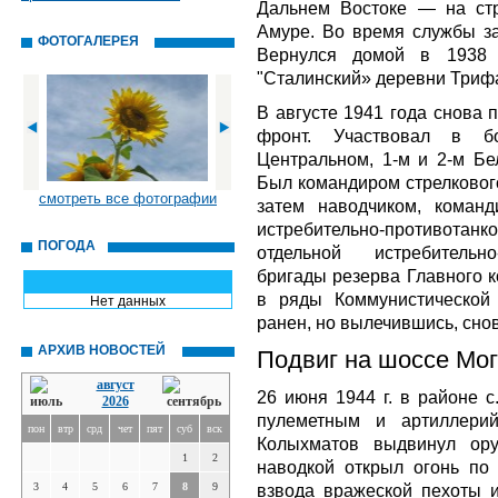
Дальнем Востоке — на стр
Амуре. Во время службы за
ФОТОГАЛЕРЕЯ
Вернулся домой в 1938 
"Сталинский» деревни Триф
В августе 1941 года снова 
фронт. Участвовал в б
Центральном, 1-м и 2-м Бел
Был командиром стрелкового
смотреть все фотографии
затем наводчиком, команд
истребительно-противотан
ПОГОДА
отдельной истребительно
бригады резерва Главного 
в ряды Коммунистической
Нет данных
ранен, но вылечившись, сно
АРХИВ НОВОСТЕЙ
Подвиг на шоссе Мог
август
26 июня 1944 г. в районе 
2026
пулеметным и артиллерий
пон
втр
срд
чет
пят
суб
вск
Колыхматов выдвинул ор
1
2
наводкой открыл огонь по 
3
4
5
6
7
8
9
взвода вражеской пехоты и