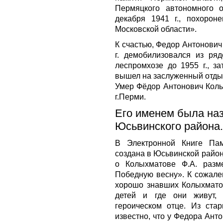
Пермяцкого автономного о
декабря 1941 г., похорон
Московской области».
К счастью, Федор Антонович
г. демобилизовался из ря
леспромхозе до 1955 г., за
вышел на заслуженный отды
Умер Фёдор Антонович Колы
г.Перми.
Его именем была на
Юсьвинского района.
В Электронной Книге Пам
создана в Юсьвинской район
о Колыхматове Ф.А. разм
Победную весну». К сожале
хорошо знавших Колыхмато
детей и где они живут, 
героическом отце. Из ста
известно, что у Федора Ант