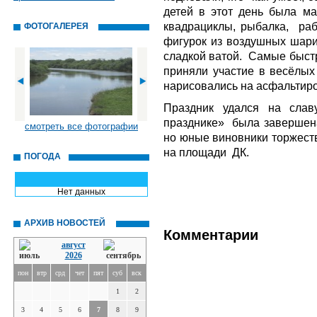
детей в этот день была ма
квадрациклы, рыбалка, раб
ФОТОГАЛЕРЕЯ
фигурок из воздушных шари
сладкой ватой. Самые быстр
приняли участие в весёлых
нарисовались на асфальтир
Праздник удался на сла
празднике» была завершена,
смотреть все фотографии
но юные виновники торжеств
на площади ДК.
ПОГОДА
Нет данных
АРХИВ НОВОСТЕЙ
Комментарии
август
2026
пон
втр
срд
чет
пят
суб
вск
1
2
3
4
5
6
7
8
9