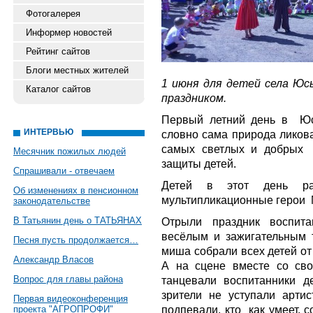
Фотогалерея
Информер новостей
Рейтинг сайтов
Блоги местных жителей
1 июня для детей села Ю
Каталог сайтов
праздником.
Первый летний день в Юс
ИНТЕРВЬЮ
словно сама природа ликов
самых светлых и добрых 
Месячник пожилых людей
защиты детей.
Спрашивали - отвечаем
Детей в этот день ра
Об изменениях в пенсионном
мультипликационные герои 
законодательстве
В Татьянин день о ТАТЬЯНАХ
Отрыли праздник воспита
весёлым и зажигательным
Песня пусть продолжается…
миша собрали всех детей от
Александр Власов
А на сцене вместе со св
Вопрос для главы района
танцевали воспитанники 
зрители не уступали арти
Первая видеоконференция
подпевали, кто как умеет, 
проекта "АГРОПРОФИ"