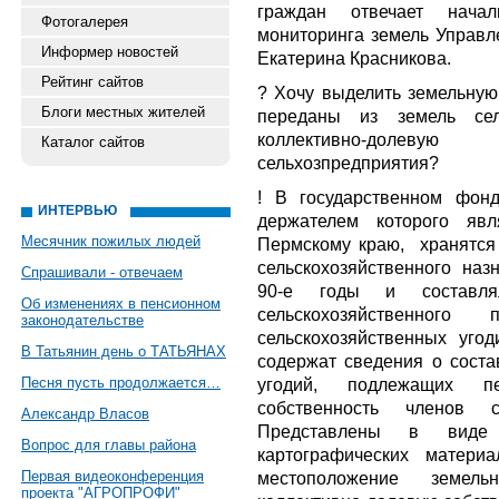
граждан отвечает начал
Фотогалерея
мониторинга земель Управл
Информер новостей
Екатерина Красникова.
Рейтинг сайтов
? Хочу выделить земельную 
Блоги местных жителей
переданы из земель сель
коллективно-долев
Каталог сайтов
сельхозпредприятия?
! В государственном фонд
ИНТЕРВЬЮ
держателем которого явл
Месячник пожилых людей
Пермскому краю, хранятся
сельскохозяйственного наз
Спрашивали - отвечаем
90-е годы и составля
Об изменениях в пенсионном
сельскохозяйственного
законодательстве
сельскохозяйственных уго
В Татьянин день о ТАТЬЯНАХ
содержат сведения о соста
Песня пусть продолжается…
угодий, подлежащих пе
собственность членов се
Александр Власов
Представлены в виде
Вопрос для главы района
картографических матери
Первая видеоконференция
местоположение земел
проекта "АГРОПРОФИ"