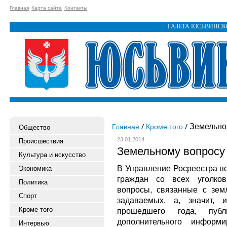
Главная
Карта сайта
Контакты
ГАЗЕТА ЮСЬВИНС
Земельном
Главная
Кроме того
Общество
23.01.2014
Происшествия
Земельному вопросу 
Культура и искусство
В Управление Росреестра по
Экономика
граждан со всех уголко
Политика
вопросы, связанные с зем
Спорт
задаваемых, а, значит,
Кроме того
прошедшего года, пуб
дополнительного информ
Интервью