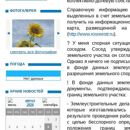
коллективно-долевую собств
Справочную информацию 
ФОТОГАЛЕРЕЯ
выделенных в счет земельн
получить на информационно
карта, размещенной на
(
http://www.rosreestr.ru
).
? У меня спорная ситуаци
соседом. Сосед утвержд
смотреть все фотографии
земельного участка он сог
Однако я ничего не подписы
ПОГОДА
в фонде данных землеус
разрешения земельного спо
Нет данных
! В фонде данных землеу
документы, подтверждаю
АРХИВ НОВОСТЕЙ
границ земельного участка:
август
- Землеустроительные дела
2026
которые изготавливалис
пон
втр
срд
чет
пят
суб
вск
результате проведения раб
1
2
с целью бесспорного опре
3
4
5
6
7
8
9
положения границ зе