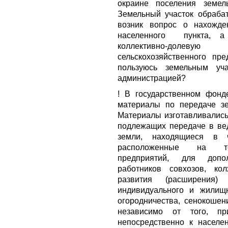
окраине поселения земел
Земельный участок обраб
возник вопрос о нахожде
населенного пункта, а
коллективно-долев
сельскохозяйственного пре
пользуюсь земельным уча
администрацией?
! В государственном фонд
материалы по передаче зе
Материалы изготавливались 
подлежащих передаче в вед
земли, находящиеся в ч
расположенные на тер
предприятий, для допол
работников совхозов, ко
развития (расширения) 
индивидуального и жилищн
огородничества, сенокошен
независимо от того, пр
непосредственно к населе