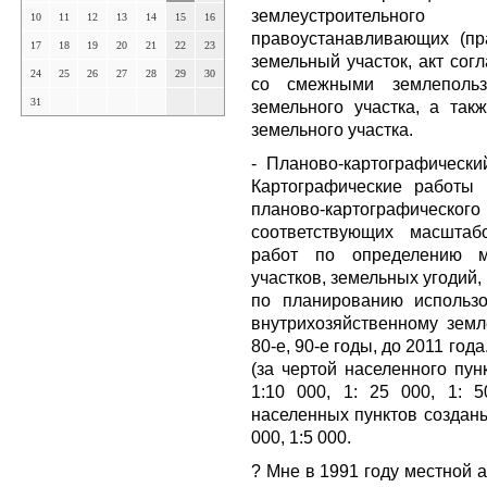
землеустроительн
10
11
12
13
14
15
16
правоустанавливающих (пр
17
18
19
20
21
22
23
земельный участок, акт сог
24
25
26
27
28
29
30
со смежными землепользо
31
земельного участка, а так
земельного участка.
- Планово-картографически
Картографические работы 
планово-картографичес
соответствующих масштаб
работ по определению м
участков, земельных угодий,
по планированию использо
внутрихозяйственному земл
80-е, 90-е годы, до 2011 го
(за чертой населенного пу
1:10 000, 1: 25 000, 1: 
населенных пунктов созданы
000, 1:5 000.
? Мне в 1991 году местной 