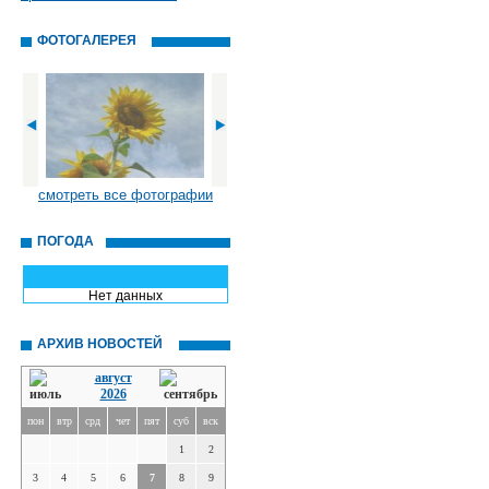
ФОТОГАЛЕРЕЯ
смотреть все фотографии
ПОГОДА
Нет данных
АРХИВ НОВОСТЕЙ
август
2026
пон
втр
срд
чет
пят
суб
вск
1
2
3
4
5
6
7
8
9