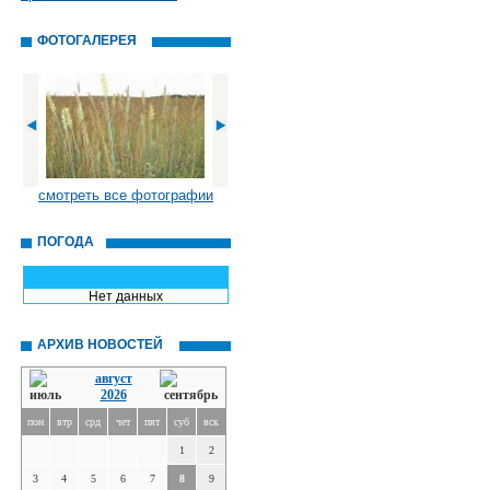
ФОТОГАЛЕРЕЯ
смотреть все фотографии
ПОГОДА
Нет данных
АРХИВ НОВОСТЕЙ
август
2026
пон
втр
срд
чет
пят
суб
вск
1
2
3
4
5
6
7
8
9