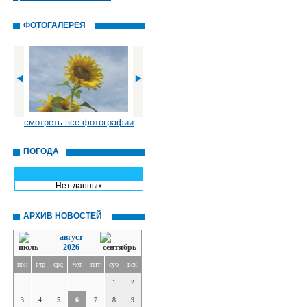
ФОТОГАЛЕРЕЯ
смотреть все фотографии
ПОГОДА
Нет данных
АРХИВ НОВОСТЕЙ
август
2026
пон
втр
срд
чет
пят
суб
вск
1
2
3
4
5
6
7
8
9