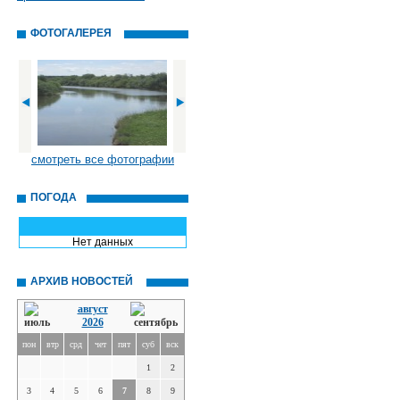
ФОТОГАЛЕРЕЯ
смотреть все фотографии
ПОГОДА
Нет данных
АРХИВ НОВОСТЕЙ
август
2026
пон
втр
срд
чет
пят
суб
вск
1
2
3
4
5
6
7
8
9