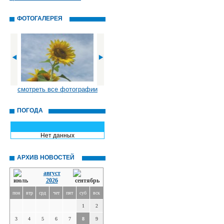
ФОТОГАЛЕРЕЯ
смотреть все фотографии
ПОГОДА
Нет данных
АРХИВ НОВОСТЕЙ
август
2026
пон
втр
срд
чет
пят
суб
вск
1
2
3
4
5
6
7
8
9