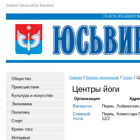
Главная
Карта сайта
Контакты
ГАЗЕТА ЮСЬВИНС
Це
Главная
Каталог организаций
Спорт
Общество
Центры йоги
Происшествия
Культура и искусство
Организация
Адре
Экономика
Васиштха
Пермь, Лобвинская,
Политика
Снежный
Пермь, Комиссара 
лотос
12/2
Спорт
Кроме того
Интервью