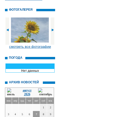
ФОТОГАЛЕРЕЯ
смотреть все фотографии
ПОГОДА
Нет данных
АРХИВ НОВОСТЕЙ
август
2026
пон
втр
срд
чет
пят
суб
вск
1
2
3
4
5
6
7
8
9