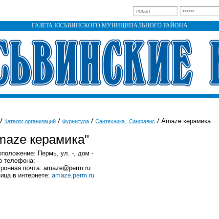
ГАЗЕТА ЮСЬВИНСКОГО МУНИЦИПАЛЬНОГО РАЙОНА
Amaze керамика
Каталог организаций
Фурнитура
Сантехника , Санфаянс
maze керамика"
положение: Пермь, ул. -, дом -
 телефона: -
ронная почта: amaze@perm.ru
ица в интернете:
amaze.perm.ru