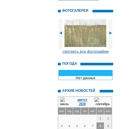
ФОТОГАЛЕРЕЯ
смотреть все фотографии
ПОГОДА
Нет данных
АРХИВ НОВОСТЕЙ
август
2026
пон
втр
срд
чет
пят
суб
вск
1
2
3
4
5
6
7
8
9