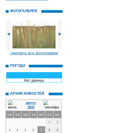
ФОТОГАЛЕРЕЯ
смотреть все фотографии
ПОГОДА
Нет данных
АРХИВ НОВОСТЕЙ
август
2026
пон
втр
срд
чет
пят
суб
вск
1
2
3
4
5
6
7
8
9