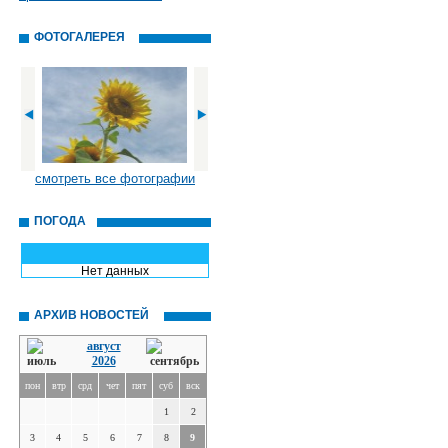
ФОТОГАЛЕРЕЯ
смотреть все фотографии
ПОГОДА
Нет данных
АРХИВ НОВОСТЕЙ
август
2026
пон
втр
срд
чет
пят
суб
вск
1
2
3
4
5
6
7
8
9