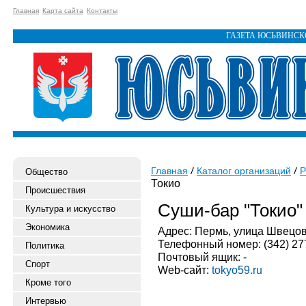
Главная
Карта сайта
Контакты
ГАЗЕТА ЮСЬВИНС
Главная
Каталог организаций
Р
Общество
Токио
Происшествия
Суши-бар "Токио"
Культура и искусство
Экономика
Адрес: Пермь, улица Швецова,
Телефонный номер: (342) 27
Политика
Почтовый ящик: -
Спорт
Web-сайт:
tokyo59.ru
Кроме того
Интервью