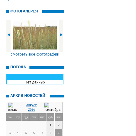
ФОТОГАЛЕРЕЯ
смотреть все фотографии
ПОГОДА
Нет данных
АРХИВ НОВОСТЕЙ
август
2026
пон
втр
срд
чет
пят
суб
вск
1
2
3
4
5
6
7
8
9