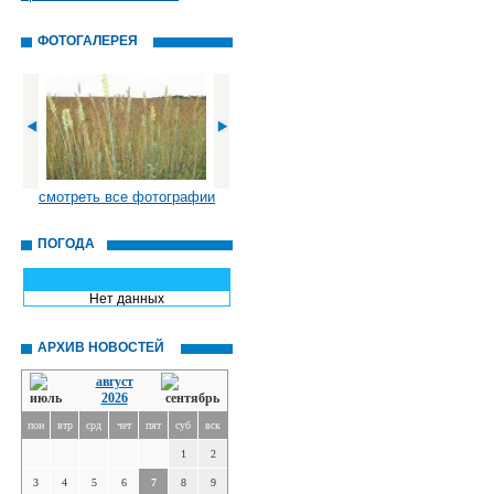
ФОТОГАЛЕРЕЯ
смотреть все фотографии
ПОГОДА
Нет данных
АРХИВ НОВОСТЕЙ
август
2026
пон
втр
срд
чет
пят
суб
вск
1
2
3
4
5
6
7
8
9