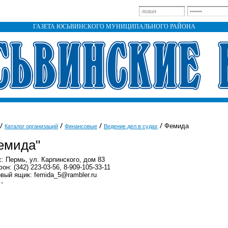
ГАЗЕТА ЮСЬВИНСКОГО МУНИЦИПАЛЬНОГО РАЙОНА
Фемида
Каталог организаций
Финансовые
Ведение дел в судах
емида"
: Пермь, ул. Карпинского, дом 83
он: (342) 223-03-56, 8-909-105-33-11
вый ящик: femida_5@rambler.ru
 -