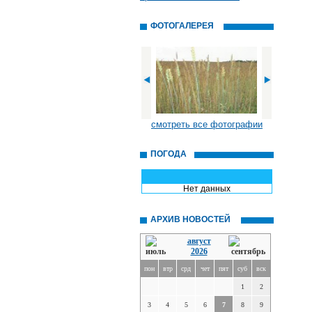
ФОТОГАЛЕРЕЯ
смотреть все фотографии
ПОГОДА
Нет данных
АРХИВ НОВОСТЕЙ
август
2026
пон
втр
срд
чет
пят
суб
вск
1
2
3
4
5
6
7
8
9