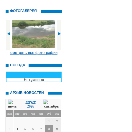
ФОТОГАЛЕРЕЯ
смотреть все фотографии
ПОГОДА
Нет данных
АРХИВ НОВОСТЕЙ
август
2026
пон
втр
срд
чет
пят
суб
вск
1
2
3
4
5
6
7
8
9