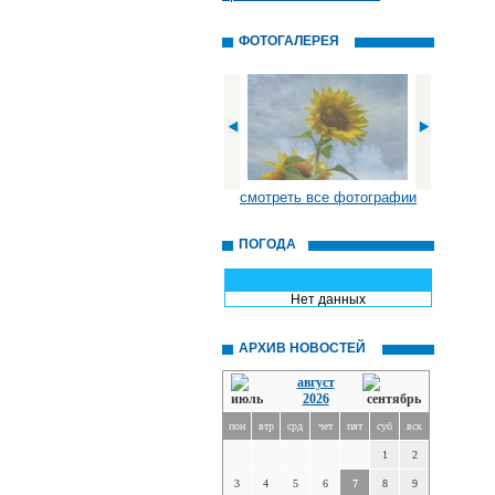
ФОТОГАЛЕРЕЯ
смотреть все фотографии
ПОГОДА
Нет данных
АРХИВ НОВОСТЕЙ
август
2026
пон
втр
срд
чет
пят
суб
вск
1
2
3
4
5
6
7
8
9