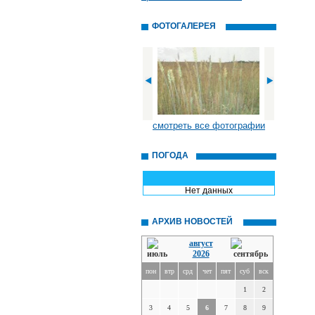
ФОТОГАЛЕРЕЯ
смотреть все фотографии
ПОГОДА
Нет данных
АРХИВ НОВОСТЕЙ
август
2026
пон
втр
срд
чет
пят
суб
вск
1
2
3
4
5
6
7
8
9