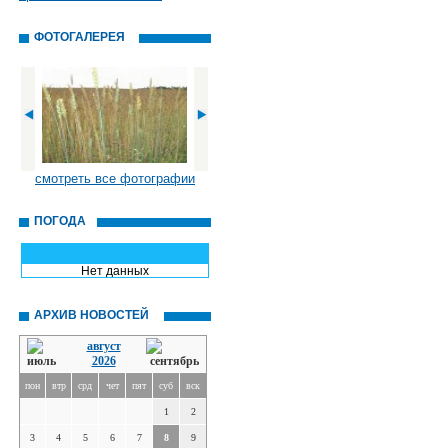
ФОТОГАЛЕРЕЯ
смотреть все фотографии
ПОГОДА
Нет данных
АРХИВ НОВОСТЕЙ
август
2026
пон
втр
срд
чет
пят
суб
вск
1
2
3
4
5
6
7
8
9