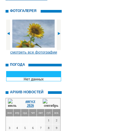
ФОТОГАЛЕРЕЯ
смотреть все фотографии
ПОГОДА
Нет данных
АРХИВ НОВОСТЕЙ
август
2026
пон
втр
срд
чет
пят
суб
вск
1
2
3
4
5
6
7
8
9