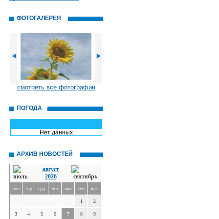
ФОТОГАЛЕРЕЯ
смотреть все фотографии
ПОГОДА
Нет данных
АРХИВ НОВОСТЕЙ
август
2026
пон
втр
срд
чет
пят
суб
вск
1
2
3
4
5
6
7
8
9