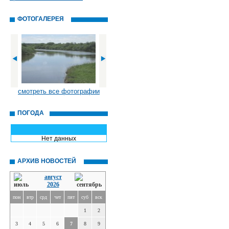
ФОТОГАЛЕРЕЯ
смотреть все фотографии
ПОГОДА
Нет данных
АРХИВ НОВОСТЕЙ
август
2026
пон
втр
срд
чет
пят
суб
вск
1
2
3
4
5
6
7
8
9