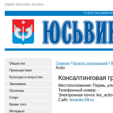
Главная
Карта сайта
Контакты
ГАЗЕТА ЮСЬВИНС
Главная
Каталог организаций
Ф
Общество
Actio
Происшествия
Консалтинговая гр
Культура и искусство
Экономика
Местоположение: Пермь, улиц
Телефонный номер: -
Политика
Электронная почта: lex_actio
Спорт
Сайт:
lexactio.59.ru
Кроме того
Интервью