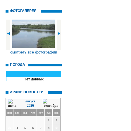
ФОТОГАЛЕРЕЯ
смотреть все фотографии
ПОГОДА
Нет данных
АРХИВ НОВОСТЕЙ
август
2026
пон
втр
срд
чет
пят
суб
вск
1
2
3
4
5
6
7
8
9