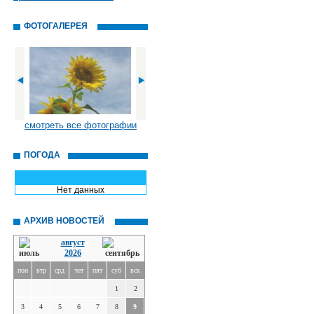
ФОТОГАЛЕРЕЯ
смотреть все фотографии
ПОГОДА
Нет данных
АРХИВ НОВОСТЕЙ
август
2026
пон
втр
срд
чет
пят
суб
вск
1
2
3
4
5
6
7
8
9