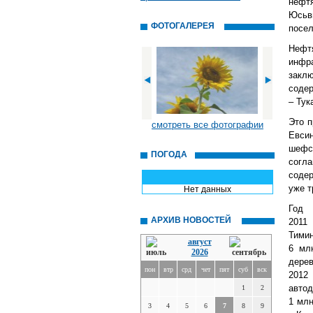
нефт
Юсьви
ФОТОГАЛЕРЕЯ
посел
Нефт
инфр
закл
содер
– Тук
Это п
смотреть все фотографии
Евсин
шефс
ПОГОДА
согл
содер
уже т
Нет данных
Год 
АРХИВ НОВОСТЕЙ
2011 
Тимин
август
6 мл
2026
дерев
пон
втр
срд
чет
пят
суб
вск
2012 
автод
1
2
1 млн
3
4
5
6
7
8
9