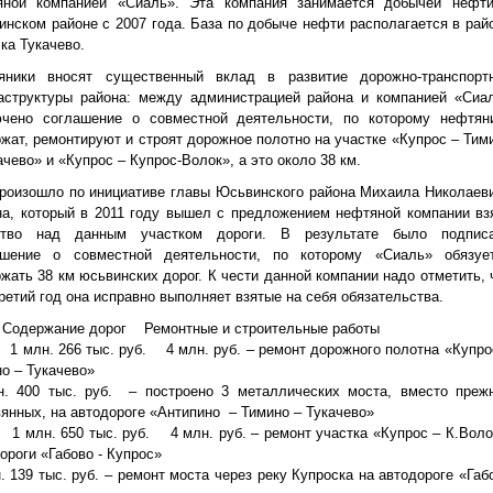
яной компанией «Сиаль». Эта компания занимается добычей нефт
нском районе с 2007 года. База по добыче нефти располагается в рай
ка Тукачево.
яники вносят существенный вклад в развитие дорожно-транспорт
аструктуры района: между администрацией района и компанией «Сиа
ючено соглашение о совместной деятельности, по которому нефтян
жат, ремонтируют и строят дорожное полотно на участке «Купрос – Тим
ачево» и «Купрос – Купрос-Волок», а это около 38 км.
роизошло по инициативе главы Юсьвинского района Михаила Николаев
а, который в 2011 году вышел с предложением нефтяной компании вз
тво над данным участком дороги. В результате было подпис
ашение о совместной деятельности, по которому «Сиаль» обязуе
жать 38 км юсьвинских дорог. К чести данной компании надо отметить, 
ретий год она исправно выполняет взятые на себя обязательства.
Содержание дорог Ремонтные и строительные работы
1 млн. 266 тыс. руб. 4 млн. руб. – ремонт дорожного полотна «Купро
о – Тукачево»
н. 400 тыс. руб. – построено 3 металлических моста, вместо преж
янных, на автодороге «Антипино – Тимино – Тукачево»
1 млн. 650 тыс. руб. 4 млн. руб. – ремонт участка «Купрос – К.Вол
ороги «Габово - Купрос»
. 139 тыс. руб. – ремонт моста через реку Купроска на автодороге «Габ