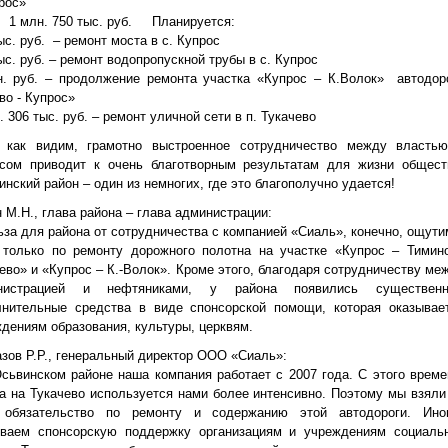
рос»
 1 млн. 750 тыс. руб. Планируется:
ыс. руб. – ремонт моста в с. Купрос
ыс. руб. – ремонт водопропускной трубы в с. Купрос
н. руб. – продолжение ремонта участка «Купрос – К.Волок» автодор
во - Купрос»
. 306 тыс. руб. – ремонт уличной сети в п. Тукачево
, как видим, грамотно выстроенное сотрудничество между власть
есом приводит к очень благотворным результатам для жизни общест
нский район – один из немногих, где это благополучно удается!
 М.Н., глава района – глава администрации:
ьза для района от сотрудничества с компанией «Сиаль», конечно, ощути
 только по ремонту дорожного полотна на участке «Купрос – Тимин
ево» и «Купрос – К.-Волок». Кроме этого, благодаря сотрудничеству ме
нистрацией и нефтяниками, у района появились существен
лнительные средства в виде спонсорской помощи, которая оказывае
дениям образования, культуры, церквям.
зов Р.Р., генеральный директор ООО «Сиаль»:
сьвинском районе наша компания работает с 2007 года. С этого врем
а на Тукачево используется нами более интенсивно. Поэтому мы взяли
 обязательство по ремонту и содержанию этой автодороги. Ино
ываем спонсорскую поддержку организациям и учреждениям социаль