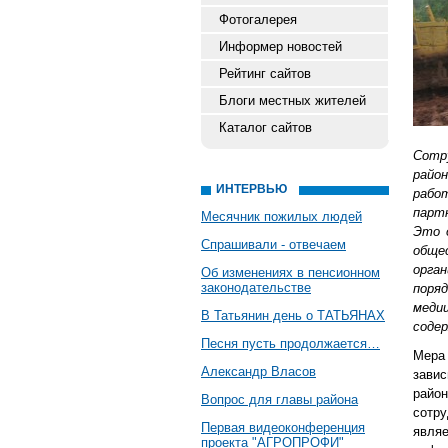
Фотогалерея
Информер новостей
Рейтинг сайтов
Блоги местных жителей
Каталог сайтов
Сотр
райо
ИНТЕРВЬЮ
рабо
парт
Месячник пожилых людей
Это 
Спрашивали - отвечаем
обще
орган
Об изменениях в пенсионном
законодательстве
поря
меди
В Татьянин день о ТАТЬЯНАХ
содер
Песня пусть продолжается…
Мера 
Александр Власов
завис
райо
Вопрос для главы района
сотру
Первая видеоконференция
явля
проекта "АГРОПРОФИ"