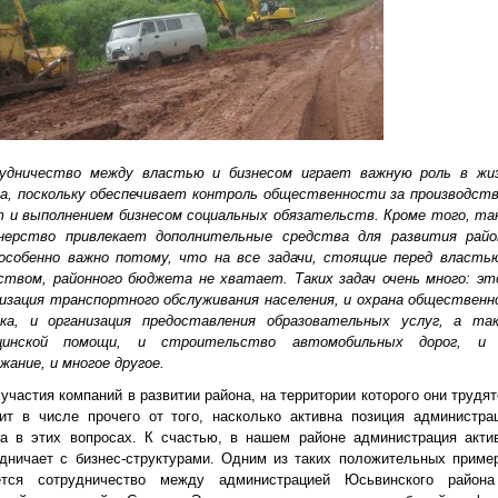
удничество между властью и бизнесом играет важную роль в жи
на, поскольку обеспечивает контроль общественности за производст
т и выполнением бизнесом социальных обязательств. Кроме того, та
нерство привлекает дополнительные средства для развития райо
особенно важно потому, что на все задачи, стоящие перед власть
ством, районного бюджета не хватает. Таких задач очень много: эт
изация транспортного обслуживания населения, и охрана общественн
дка, и организация предоставления образовательных услуг, а та
цинской помощи, и строительство автомобильных дорог, и
жание, и многое другое.
участия компаний в развитии района, на территории которого они трудят
ит в числе прочего от того, насколько активна позиция администра
на в этих вопросах. К счастью, в нашем районе администрация акти
дничает с бизнес-структурами. Одним из таких положительных приме
ется сотрудничество между администрацией Юсьвинского район