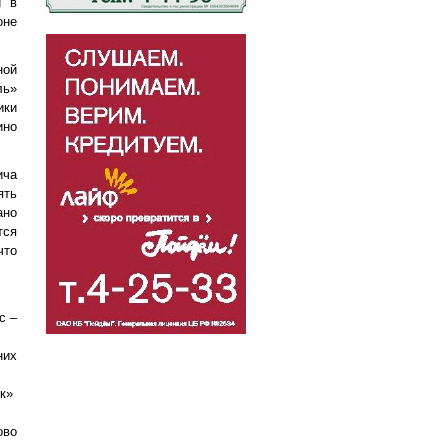
и в
оне
ной
ль»
ики
ино
ича
ять
ано
тся
что
с –
них
ок»
ово