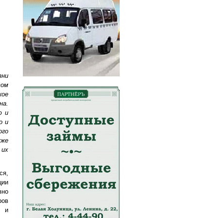
зни
вом
кое
на.
ю и
о и
ого
кже
 их
ся,
ции
вно
ров
а и