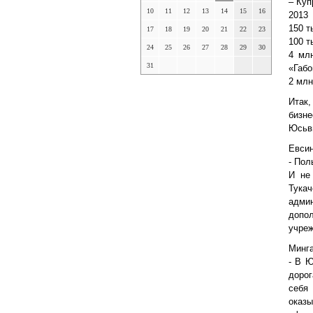
– Куп
10
11
12
13
14
15
16
2013
150 т
17
18
19
20
21
22
23
100 т
24
25
26
27
28
29
30
4 мл
31
«Габо
2 млн
Итак
бизн
Юсьви
Евсин
- Пол
И не
Тукач
адми
допо
учреж
Минга
- В Ю
дорог
себя
оказ