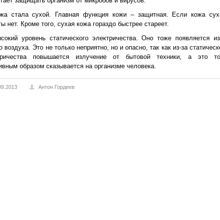
тает защищать организм от микробов и вирусов.
ожа стала сухой. Главная функция кожи – защитная. Если кожа сух
ы нет. Кроме того, сухая кожа гораздо быстрее стареет.
сокий уровень статического электричества. Оно тоже появляется из
о воздуха. Это не только неприятно, но и опасно, так как из-за статическ
тричества повышается излучение от бытовой техники, а это т
ивным образом сказывается на организме человека.
09.2013
Антон Гордеев