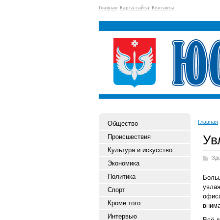
Главная
Карта сайта
Контакты
Главная
Общество
Ув
Происшествия
Культура и искусство
Зд
Экономика
Политика
Боль
увла
Спорт
офиса
Кроме того
внима
Интервью
Всё д