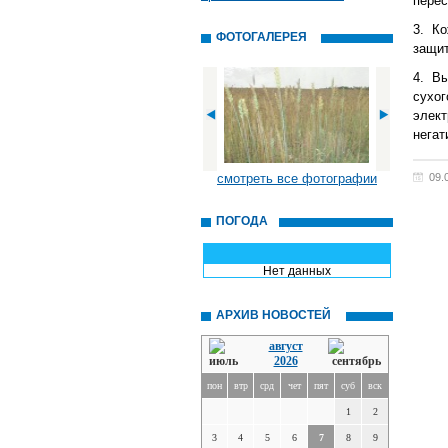
перес
3. К
ФОТОГАЛЕРЕЯ
защит
4. Вы
сухог
элек
негат
смотреть все фотографии
09.
ПОГОДА
Нет данных
АРХИВ НОВОСТЕЙ
август
2026
пон
втр
срд
чет
пят
суб
вск
1
2
3
4
5
6
7
8
9