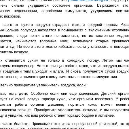
чень сильно ухудшается состояние организма. Выражается эт
оянном недосыпании, ослаблении иммунитета, ухудшением состоя
х покровов.
 всего от сухого воздуха страдают жители средней полосы Росс
рые больше полугода находятся в помещениях с включенным отоплени
правило, люди почти этого не замечают, но их состояние медле
шается, начинаются головные боли, всплывают старые хроничес
ки и т.д. Но всего этого можно избежать, если у становить в помеще
нитель воздуха.
ух становится сухим не только в холодную погоду. Летом мы ча
ьзуем кондиционер. Но его принцип работы таков, что из воздуха вмест
 градусами тепла уходит и влага. И снова получается сухой воздух
етственно, и прилежащие к нему симптомы плохого самочувствия.
тельно приобретите увлажнитель воздуха, если:
 вас есть дети. Особенно если они еще маленькие. Детский орган
рует на сухой воздух гораздо хуже, чем организм взрослого. У ребе
шается работа органов дыхания, портится кожа, может появит
гическая реакция. Приобретите увлажнитель воздуха, и вы почувству
цу и увидите, как ваш ребенок станет гораздо бодрее и активнее.
 часто болеете. Происходит это из-за пересушенной слизистой, кото