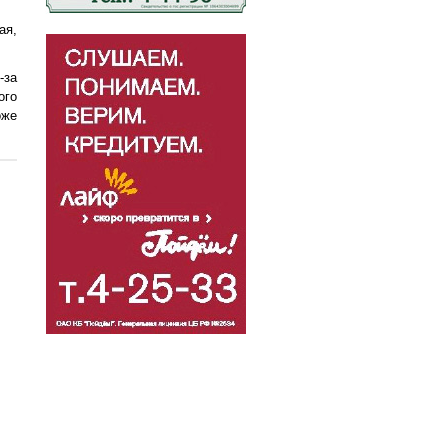
ая,
-за
ого
оже