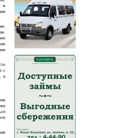
о в
ние
ии,
ем.
нно
кие
нии
сто
е с
, а
изм
нка
ься
ете
рая