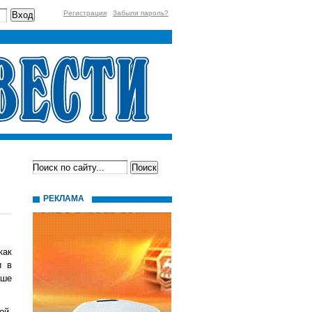
Регистрация
Забыли пароль?
РЕКЛАМА
как
и в
ьше
ой,