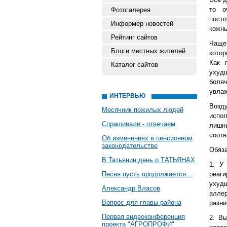
то о
Фотогалерея
пост
Информер новостей
кожны
Рейтинг сайтов
Чаще
Блоги местных жителей
кото
Как 
Каталог сайтов
ухуд
боляч
увлаж
ИНТЕРВЬЮ
Возд
Месячник пожилых людей
испол
Спрашивали - отвечаем
лишни
соотв
Об изменениях в пенсионном
законодательстве
Обяза
В Татьянин день о ТАТЬЯНАХ
1. У
Песня пусть продолжается…
реаги
ухуд
Александр Власов
аллер
Вопрос для главы района
разни
Первая видеоконференция
2. Вы
проекта "АГРОПРОФИ"