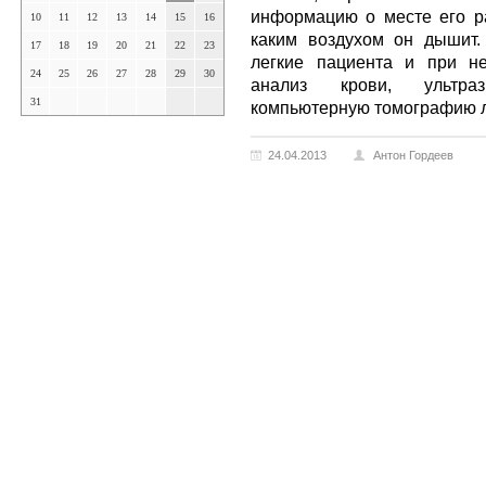
информацию о месте его ра
10
11
12
13
14
15
16
каким воздухом он дышит.
17
18
19
20
21
22
23
легкие пациента и при н
24
25
26
27
28
29
30
анализ крови, ультраз
31
компьютерную томографию ле
24.04.2013
Антон Гордеев