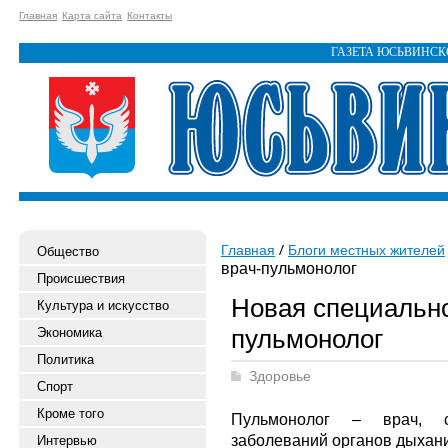
Главная
Карта сайта
Контакты
ГАЗЕТА ЮСЬВИНС
Главная
Блоги местных жителей
Общество
врач-пульмонолог
Происшествия
Новая специально
Культура и искусство
пульмонолог
Экономика
Политика
Здоровье
Спорт
Кроме того
Пульмонолог – врач, с
заболеваний органов дыхан
Интервью