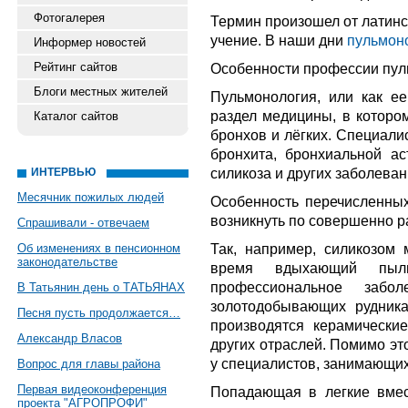
Фотогалерея
Термин произошел от латинск
учение. В наши дни
пульмон
Информер новостей
Рейтинг сайтов
Особенности профессии пул
Блоги местных жителей
Пульмонология, или как е
раздел медицины, в котором
Каталог сайтов
бронхов и лёгких. Специали
бронхита, бронхиальной ас
силикоза и других заболева
ИНТЕРВЬЮ
Месячник пожилых людей
Особенность перечисленных
возникнуть по совершенно 
Спрашивали - отвечаем
Так, например, силикозом 
Об изменениях в пенсионном
законодательстве
время вдыхающий пыл
профессиональное забо
В Татьянин день о ТАТЬЯНАХ
золотодобывающих рудника
Песня пусть продолжается…
производятся керамическ
Александр Власов
других отраслей. Помимо эт
у специалистов, занимающих
Вопрос для главы района
Первая видеоконференция
Попадающая в легкие вмес
проекта "АГРОПРОФИ"