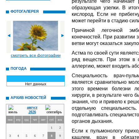
результате чего начинает 
образующая узелки. В итог
ФОТОГАЛЕРЕЯ
кислород. Если не прибегн
может перейти в стадию сил
Причиной легочной эмб
конечностей. При развитии 
ветви могут оказаться заку
Астма по своей сути являет
смотреть все фотографии
ряд веществ. При этом в 
аллергию, может входить аб
ПОГОДА
Специальность врач-пул
является сравнительно моло
Нет данных
этого времени болезни ле
хирурги, в результате чего
АРХИВ НОВОСТЕЙ
знания, что и привело к ре
август
отдельную специальность
2026
подготавливать специалист
пон
втр
срд
чет
пят
суб
вск
органов дыхания.
1
2
Если к пульмонологу прихо
3
4
5
6
7
8
9
кашлем, врач в обязате