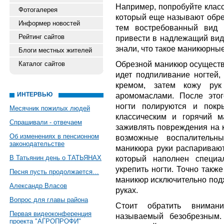
Например, попробуйте клас
Фотогалерея
который еще называют обре
Информер новостей
тем востребованный вид
Рейтинг сайтов
привести в надлежащий вид 
знали, что такое маникюрны
Блоги местных жителей
Обрезной маникюр осуществ
Каталог сайтов
идет подпиливание ногтей,
кремом, затем кожу ру
ИНТЕРВЬЮ
аромомаслами. После этог
ногти полируются и покр
Месячник пожилых людей
классическим и горячий 
Спрашивали - отвечаем
заживлять повреждения на к
Об изменениях в пенсионном
возможные воспалительн
законодательстве
маникюра руки распаривают
В Татьянин день о ТАТЬЯНАХ
который наполнен специа
укрепить ногти. Точно также
Песня пусть продолжается…
маникюр исключительно подх
Александр Власов
руках.
Вопрос для главы района
Стоит обратить вниман
Первая видеоконференция
называемый безобрезным.
проекта "АГРОПРОФИ"