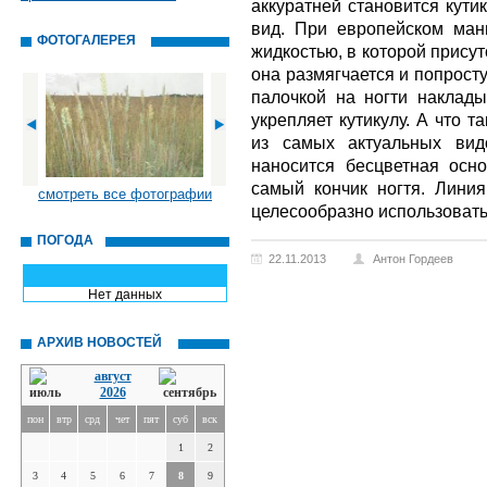
аккуратней становится кути
вид. При европейском ман
ФОТОГАЛЕРЕЯ
жидкостью, в которой присут
она размягчается и попрост
палочкой на ногти наклады
укрепляет кутикулу. А что 
из самых актуальных вид
наносится бесцветная осн
самый кончик ногтя. Линия
смотреть все фотографии
целесообразно использоват
ПОГОДА
22.11.2013
Антон Гордеев
Нет данных
АРХИВ НОВОСТЕЙ
август
2026
пон
втр
срд
чет
пят
суб
вск
1
2
3
4
5
6
7
8
9