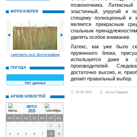
позвоночника. Латексный
эластичный, упругий и п
ФОТОГАЛЕРЕЯ
спящему полноценный и зд
является прекрасным сре
спальным принадлежностям,
уделять особое внимание.
Латекс, как уже было ск
пружинного блока, прису
смотреть все фотографии
используется даже в э
производителей. Следов
ПОГОДА
достаточно высоко, и, прио
делает правильный выбор.
Нет данных
19.08.2013
Антон Гордеев
АРХИВ НОВОСТЕЙ
август
2026
пон
втр
срд
чет
пят
суб
вск
1
2
3
4
5
6
7
8
9