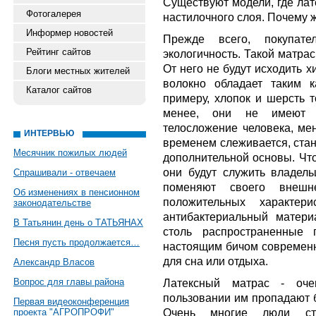
Существуют модели, где лат
Фотогалерея
настилочного слоя. Почему ж
Информер новостей
Прежде всего, покупат
Рейтинг сайтов
экологичность. Такой матрас
От него не будут исходить х
Блоги местных жителей
волокно обладает таким к
Каталог сайтов
примеру, хлопок и шерсть 
менее, они не имеют с
телосложение человека, ме
ИНТЕРВЬЮ
временем слеживается, стан
Месячник пожилых людей
дополнительной основы. Что
они будут служить владель
Спрашивали - отвечаем
поменяют своего внеш
Об изменениях в пенсионном
положительных характери
законодательстве
антибактериальный матери
В Татьянин день о ТАТЬЯНАХ
столь распространенные
Песня пусть продолжается…
настоящим бичом современн
для сна или отдыха.
Александр Власов
Вопрос для главы района
Латексный матрас - оч
пользовании им пропадают б
Первая видеоконференция
Очень многие люди стр
проекта "АГРОПРОФИ"