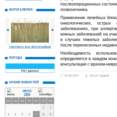
послеоперационных состояни
позвоночника.
ФОТОГАЛЕРЕЯ
Применение лечебных блока
онкологических, острых
заболеваниях, при аллерг
кожных заболеваний на учас
в случаях тяжелых заболев
после перенесенных недавно
смотреть все фотографии
Необходимость использо
ПОГОДА
определяется в каждом конк
консультации с врачом-невр
Нет данных
01.08.2013
Антон Гордеев
АРХИВ НОВОСТЕЙ
август
2026
пон
втр
срд
чет
пят
суб
вск
1
2
3
4
5
6
7
8
9