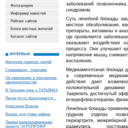
заболеваний позвоночника
Фотогалерея
синдромом.
Информер новостей
Суть лечебной блокады закл
Рейтинг сайтов
местное обезболивание, вв
Блоги местных жителей
препараты, витамины и анал
где проявляется заболеван
Каталог сайтов
оказывают воздействие н
процесса. Они улучшают к
ИНТЕРВЬЮ
напряжение мышц, снимают
воспаление.
Месячник пожилых людей
Медикаментозная блокада д
Спрашивали - отвечаем
а современные медикаме
Об изменениях в пенсионном
действия дают возможн
законодательстве
положительной динамики
В Татьянин день о ТАТЬЯНАХ
Закрепить достигнутый эф
Песня пусть продолжается…
иглорефлексотерапии, физи
Александр Власов
Лечебные блокады применяют
грудном отделах позво
Вопрос для главы района
периартрите, межреберной
Первая видеоконференция
радикулита, посттр
проекта "АГРОПРОФИ"