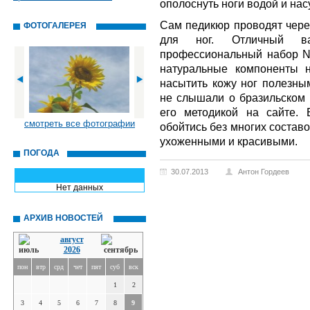
ополоснуть ноги водой и нас
Сам педикюр проводят через
ФОТОГАЛЕРЕЯ
для ног. Отличный в
профессиональный набор NK
натуральные компоненты н
насытить кожу ног полезны
не слышали о бразильском 
его методикой на сайте.
смотреть все фотографии
обойтись без многих составо
ухоженными и красивыми.
ПОГОДА
30.07.2013
Антон Гордеев
Нет данных
АРХИВ НОВОСТЕЙ
август
2026
пон
втр
срд
чет
пят
суб
вск
1
2
3
4
5
6
7
8
9