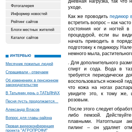
дневная нагрузка, так что
Фотогалерея
уходе.
Информер новостей
Как же проводить
педикюр 
Рейтинг сайтов
встретить вопрос – как част
состояния ног и ногтей в 
Блоги местных жителей
процедурой, если вы види
Каталог сайтов
начать приводить в поряд
подготовку к педикюру. Нале
немного мыла, растительног
ИНТЕРВЬЮ
. Для дополнительного разм
Месячник пожилых людей
спирт и сода. Вода в таз
Спрашивали - отвечаем
требуется периодически до
Об изменениях в пенсионном
воспользоваться ножной гид
законодательстве
что кожа на ногах распар
В Татьянин день о ТАТЬЯНАХ
увидите это, к тому же, 
розовым.
Песня пусть продолжается…
После этого следует обрабо
Александр Власов
либо пемзой. Действуйт
Вопрос для главы района
плавными. Натоптыши акк
Первая видеоконференция
пилинг – он удаляет отм
проекта "АГРОПРОФИ"