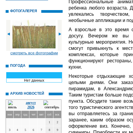
Профессиональные анимат
ребенка любого возраста. 
ФОТОГАЛЕРЕЯ
увлекались творчеством
необычные аппликации и по
А взрослые в это время с
досугу. Вечером же вы 
культурные мероприятия. Н
смогут привыкнуть к мес
смотреть все фотографии
комплексах, которые при
функционируют рестораны
ПОГОДА
кухни.
Некоторые отдыхающие хо
Нет данных
целыми днями. Они заказ
пирамидам, в Александрию
АРХИВ НОВОСТЕЙ
Таким туристам больше под
пункта. Обсудите такие во
август
того туристического агентст
2026
вы отправляетесь за грани
пон
втр
срд
чет
пят
суб
вск
заранее, каким образом ос
1
2
оформление виз. Конечно, 
3
4
5
6
7
8
9
сувениры. Приобрести их м