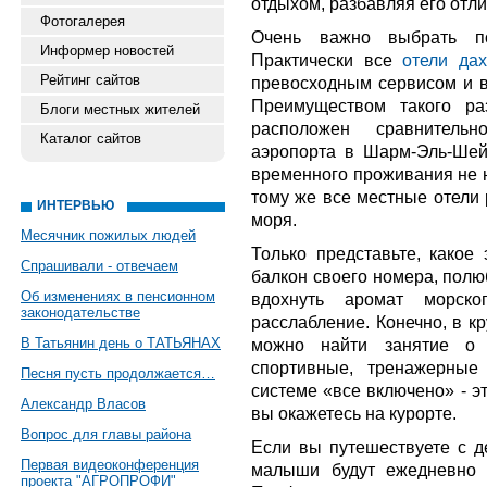
отдыхом, разбавляя его отл
Фотогалерея
Очень важно выбрать по
Информер новостей
Практически все
отели да
Рейтинг сайтов
превосходным сервисом и 
Преимуществом такого ра
Блоги местных жителей
расположен сравнитель
Каталог сайтов
аэропорта в Шарм-Эль-Шейх
временного проживания не н
тому же все местные отели
ИНТЕРВЬЮ
моря.
Месячник пожилых людей
Только представьте, какое
Спрашивали - отвечаем
балкон своего номера, полю
Об изменениях в пенсионном
вдохнуть аромат морско
законодательстве
расслабление. Конечно, в к
В Татьянин день о ТАТЬЯНАХ
можно найти занятие о 
спортивные, тренажерные
Песня пусть продолжается…
системе «все включено» - эт
Александр Власов
вы окажетесь на курорте.
Вопрос для главы района
Если вы путешествуете с де
Первая видеоконференция
малыши будут ежедневно 
проекта "АГРОПРОФИ"