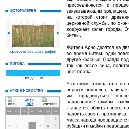
присоединяются к процес
захватывающим зрелищем. 
ФОТОГАЛЕРЕЯ
на которой стоит древня
церковной службы, по окон
водружает флаг города. Э
битвы.
Жители Арно делятся на два
смотреть все фотографии
во время битвы, одни повя
другие красные. Правда под
ПОГОДА
так как после вина, полито
цвет платка.
Нет данных
Участники взбираются на с
первым поднялся, начинает
АРХИВ НОВОСТЕЙ
им продвинуться впере
август
наполненное шумом, смех
2026
старается облить своего со
пон
втр
срд
чет
пят
суб
вск
напоить своего противника.
1
2
масса народа превращается 
рубашки и майки превращаю
3
4
5
6
7
8
9