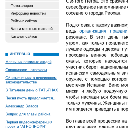
Святого Петра. Это сражени
Фотогалерея
своеобразное напоминание о
соседнего города Риохан.
Информер новостей
Рейтинг сайтов
Подготовка к такому важном
Блоги местных жителей
ведь
организация праздни
Каталог сайтов
резонанс. В этот день т
утром, как только появляет
лучшие одежды и держат путь
ИНТЕРВЬЮ
проходить винное побоищ
скалы, которые находятс
Месячник пожилых людей
участник берет национальн
Спрашивали - отвечаем
испанским самодельным вин
Об изменениях в пенсионном
оружие, с помощью которог
законодательстве
местечек Испании. Вино мог
В Татьянин день о ТАТЬЯНАХ
миски и любую подручную 
чтобы насладиться боем ка
Песня пусть продолжается…
только мужчины. Женщины п
Александр Власов
им придется приводить в по
Вопрос для главы района
Во главе всей процессии на 
Первая видеоконференция
проекта "АГРОПРОФИ"
едут всадники, одетые в на