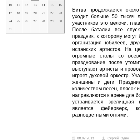
10
11
12
13
14
15
16
Битва продолжается около
17
18
19
20
21
22
23
уходит больше 50 тысяч л
24
25
26
27
28
29
30
участников это мелочи, гла
После баталии все спуск
31
праздник, к которому могут
организация юбилеев, дру
испанских артистов. На ц
огромные столы со всев
празднование после утоми
выступают артисты и прово
играет духовой оркестр. Уч
женщины и дети. Праздни
количеством песен, плясок 
направляются к арене для б
устраивается зрелищная
является фейерверк, 
разноцветными огнями.
08.07.2013
Сергей Юдин