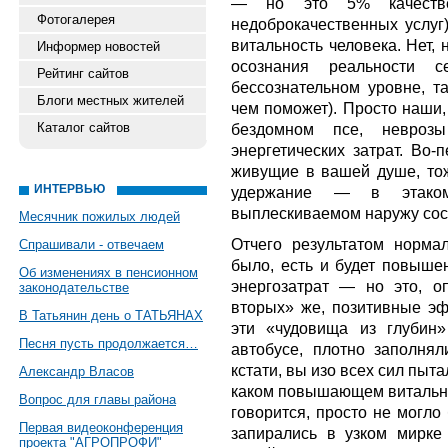
— но это 5% качеств
Фотогалерея
недоброкачественных услуг
витальность человека. Нет, 
Информер новостей
осознания реальности 
Рейтинг сайтов
бессознательном уровне, т
Блоги местных жителей
чем поможет). Просто наши,
Каталог сайтов
бездомном псе, невроз
энергетических затрат. Во-
живущие в вашей душе, тоже
ИНТЕРВЬЮ
удержание — в этако
выплескиваемом наружу сос
Месячник пожилых людей
Отчего результатом норма
Спрашивали - отвечаем
было, есть и будет повыше
Об изменениях в пенсионном
энергозатрат — но это, оп
законодательстве
вторых» же, позитивные эф
В Татьянин день о ТАТЬЯНАХ
эти «чудовища из глубин»
Песня пусть продолжается…
автобусе, плотно заполнял
кстати, вы изо всех сил пытал
Александр Власов
каком повышающем витально
Вопрос для главы района
говорится, просто не могло 
Первая видеоконференция
запирались в узком мирке
проекта "АГРОПРОФИ"