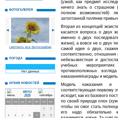
(узкой, как предмет иссле
ничего знать о страшном
ФОТОГАЛЕРЕЯ
полном возможностей) л
затоптанной полянки привы
Вторая из концепций экзис
касается вопроса о двух ж
именно о двух последовате
жизни), а вовсе не о двух т
смотреть все фотографии
самой идее о двух, скажем
соответственно, отношения 
ПОГОДА
небезызвестная и достосл
учебных мероприятия
противоположных взгляд
Нет данных
наказания/награды и модель 
АРХИВ НОВОСТЕЙ
Модель наказания и 
соответствующая первому эт
август
исходит, как из базового пос
2026
по своей природе плох (хуже 
пон
втр
срд
чет
пят
суб
вск
чтобы он смог стать полно
1
2
его надо обязательно 
3
4
5
6
7
8
9
разумеется, извне. За счет 