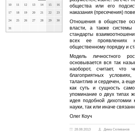
10
11
12
13
14
15
16
общества или его подсист
наказания (пресечения) пов
17
18
19
20
21
22
23
24
25
26
27
28
29
30
Отношения в обществе ос
власти, а также системы
31
стандарты взаимоотношени
всех ее проявлениях ни
общественному порядку и ст
Модель личностного рос
основывается вся так назы
наоборот, считает, что
благоприятных условиях,
талантлив и сердечен, а ещ
как суть и сущность сам
упоминание о двух типах ж
идея подобной дихотомии 
науки, так или иначе связан
Олег Коуч
28.08.2013
Дима Селиванов