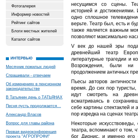
несущимся со сцены. Теа
Фотогалерея
историей и достижениями. И
Информер новостей
одно сплошное телевидени
Рейтинг сайтов
верьте. Театр был, есть и бу
также является важным моме
Блоги местных жителей
позволяют максимально насл
Каталог сайтов
V век до нашей эры пода
древнейший театр Евро
ИНТЕРВЬЮ
литературные трагедии и ко
Возрождения, были ни
Месячник пожилых людей
продолжением античных пре
Спрашивали - отвечаем
Пьесы авторов античности
Об изменениях в пенсионном
время. До сих пор туристы
законодательстве
идут смотреть на древне
В Татьянин день о ТАТЬЯНАХ
всматриваясь в сохранивш
Песня пусть продолжается…
себе картины спектаклей и а
пор изредка на сценах театр
Александр Власов
Некоторые искусствоведы, 
Вопрос для главы района
театра, вспоминают о том, 
Первая видеоконференция
бог Дионис, и именно его 
проекта "АГРОПРОФИ"