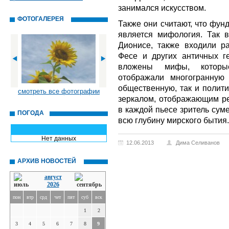
занимался искусством.
ФОТОГАЛЕРЕЯ
Также они считают, что фун
является мифология. Так 
Дионисе, также входили ра
Фесе и других античных ге
вложены мифы, которы
отображали многогранную
общественную, так и полити
смотреть все фотографии
зеркалом, отображающим ре
в каждой пьесе зритель сум
ПОГОДА
всю глубину мирского бытия.
Нет данных
12.06.2013
Дима Селиванов
АРХИВ НОВОСТЕЙ
август
2026
пон
втр
срд
чет
пят
суб
вск
1
2
3
4
5
6
7
8
9