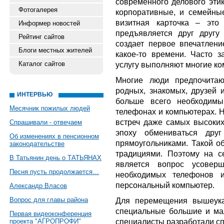
современного делового этик
Фотогалерея
корпоративные, и семейные
визитная карточка – это
Информер новостей
предъявляется друг другу
Рейтинг сайтов
создает первое впечатлени
Блоги местных жителей
какое-то времени. Часто 
Каталог сайтов
услугу выполняют многие ко
Многие люди предпочитаю
родных, знакомых, друзей и
ИНТЕРВЬЮ
больше всего необходимы
Месячник пожилых людей
телефонах и компьютерах. Н
встреч даже самых высоки
Спрашивали - отвечаем
эпоху обмениваться дру
Об изменениях в пенсионном
прямоугольниками. Такой о
законодательстве
традициями. Поэтому на с
В Татьянин день о ТАТЬЯНАХ
является вопрос усовер
Песня пусть продолжается…
необходимых телефонов и
персональный компьютер.
Александр Власов
Вопрос для главы района
Для перемещения вышеука
специальные большие и ма
Первая видеоконференция
специалисты разработали 
проекта "АГРОПРОФИ"