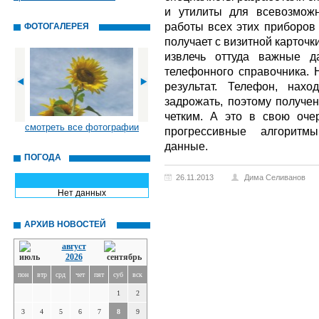
и утилиты для всевозмож
работы всех этих приборов 
ФОТОГАЛЕРЕЯ
получает с визитной карточ
извлечь оттуда важные д
телефонного справочника. 
результат. Телефон, нах
задрожать, поэтому получе
четким. А это в свою оче
смотреть все фотографии
прогрессивные алгоритмы
данные.
ПОГОДА
26.11.2013
Дима Селиванов
Нет данных
АРХИВ НОВОСТЕЙ
август
2026
пон
втр
срд
чет
пят
суб
вск
1
2
3
4
5
6
7
8
9