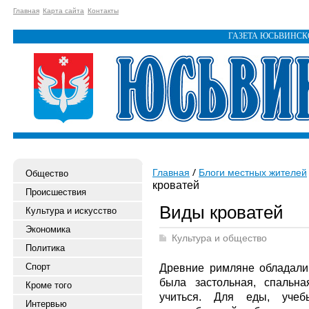
Главная
Карта сайта
Контакты
ГАЗЕТА ЮСЬВИНС
Главная
Блоги местных жителей
Общество
кроватей
Происшествия
Виды кроватей
Культура и искусство
Экономика
Культура и общество
Политика
Спорт
Древние римляне обладали
была застольная, спальн
Кроме того
учиться. Для еды, уче
Интервью