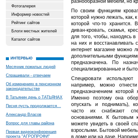
разнообразной мебели, но кр
Фотогалерея
По своим функциям кроват
Информер новостей
которой нужно лежать, как, 
Рейтинг сайтов
которой что-то хранится. В
диван-кровать, скамья, кре
Блоги местных жителей
для того, чтобы, находясь в
Каталог сайтов
на них и восстанавливать с
интернет магазине можно л
дополнительными функциями,
ИНТЕРВЬЮ
предназначена. По назна
Месячник пожилых людей
специализированные и быто
Спрашивали - отвечаем
Спецкровати используют
Об изменениях в пенсионном
например, можно отнести
законодательстве
предназначением которой 
В Татьянин день о ТАТЬЯНАХ
Именно поэтому она обор
опускать и поднимать), к
Песня пусть продолжается…
часто их снабжают спе
Александр Власов
основаниями. К бытовым к
Вопрос для главы района
можете увидеть в своей спа
взрослыми. Бытовой мебелью
Первая видеоконференция
в доме или на даче. Например
проекта "АГРОПРОФИ"