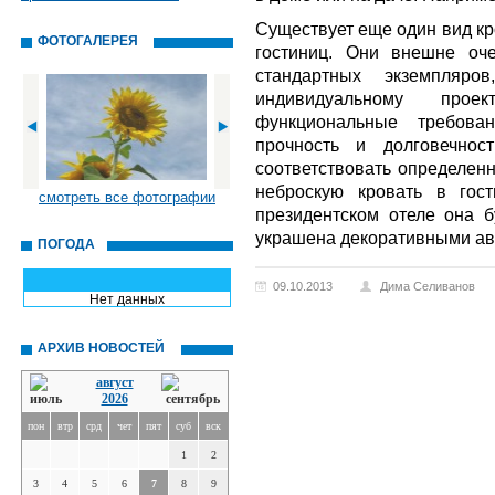
Существует еще один вид кр
ФОТОГАЛЕРЕЯ
гостиниц. Они внешне оч
стандартных экземпляр
индивидуальному про
функциональные требова
прочность и долговечнос
соответствовать определен
неброскую кровать в гос
смотреть все фотографии
президентском отеле она б
украшена декоративными ав
ПОГОДА
09.10.2013
Дима Селиванов
Нет данных
АРХИВ НОВОСТЕЙ
август
2026
пон
втр
срд
чет
пят
суб
вск
1
2
3
4
5
6
7
8
9