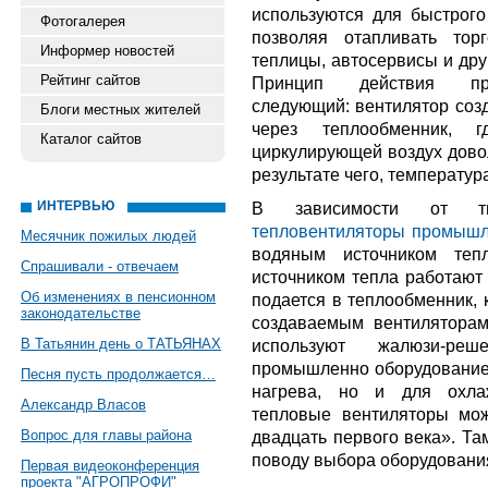
используются для быстрого
Фотогалерея
позволяя отапливать тор
Информер новостей
теплицы, автосервисы и дру
Рейтинг сайтов
Принцип действия про
следующий: вентилятор созд
Блоги местных жителей
через теплообменник, 
Каталог сайтов
циркулирующей воздух дово
результате чего, температур
ИНТЕРВЬЮ
В зависимости от тип
тепловентиляторы промыш
Месячник пожилых людей
водяным источником теп
Спрашивали - отвечаем
источником тепла работают 
Об изменениях в пенсионном
подается в теплообменник, 
законодательстве
создаваемым вентиляторам
В Татьянин день о ТАТЬЯНАХ
используют жалюзи-реш
промышленно оборудование 
Песня пусть продолжается…
нагрева, но и для охла
Александр Власов
тепловые вентиляторы мо
Вопрос для главы района
двадцать первого века». Та
поводу выбора оборудовани
Первая видеоконференция
проекта "АГРОПРОФИ"