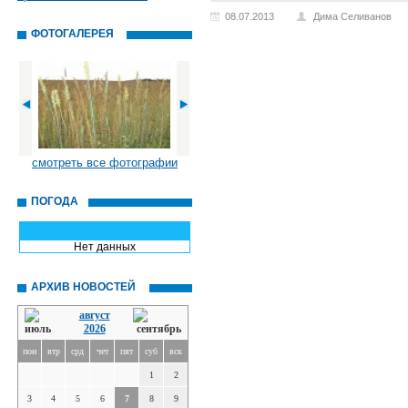
08.07.2013
Дима Селиванов
ФОТОГАЛЕРЕЯ
смотреть все фотографии
ПОГОДА
Нет данных
АРХИВ НОВОСТЕЙ
август
2026
пон
втр
срд
чет
пят
суб
вск
1
2
3
4
5
6
7
8
9