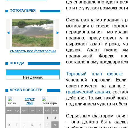
целенаправленно идет к рез
но и не упуская возможности
ФОТОГАЛЕРЕЯ
Очень важна мотивация к р
мотивации в сфере торговл
нерациональная мотиваци
правило, присутствует у 
выражает азарт игрока, ч
сделок. Азарт нужно ум
смотреть все фотографии
правильный Форекс пр
составленному предваритель
ПОГОДА
Торговый план форекс
я
Нет данных
успешной торговли. Если
ориентируется на данные
АРХИВ НОВОСТЕЙ
графический анализ
, соста
действия. Только такой под
август
2026
под влиянием чувств и обес
пон
втр
срд
чет
пят
суб
вск
Серьезным фактором, влия
1
2
– она должна быть адекв
3
4
5
6
7
8
9
трейдеры надеются сразу же