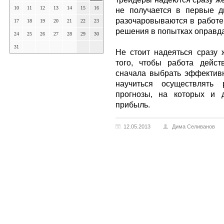
10
11
12
13
14
15
16
не получается в первые д
разочаровываются в работе
17
18
19
20
21
22
23
решения в попытках оправд
24
25
26
27
28
29
30
31
Не стоит надеяться сразу 
того, чтобы работа дейст
сначала выбрать эффективн
научиться осуществлять 
прогнозы, на которых и 
прибыль.
12.05.2013
Дима Селиванов