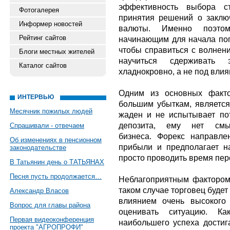
эффективность выбора ст
Фотогалерея
принятия решений о заклю
Информер новостей
валюты. Именно поэто
Рейтинг сайтов
начинающим для начала поп
чтобы справиться с волнен
Блоги местных жителей
научиться сдерживать
Каталог сайтов
хладнокровно, а не под вли
Одним из основных факто
ИНТЕРВЬЮ
большим убыткам, является
Месячник пожилых людей
жаден и не испытывает по
депозита, ему нет см
Спрашивали - отвечаем
бизнеса. Форекс направл
Об изменениях в пенсионном
прибыли и предполагает н
законодательстве
просто проводить время пе
В Татьянин день о ТАТЬЯНАХ
Песня пусть продолжается…
Неблагоприятным фактором
таком случае торговец будет
Александр Власов
влиянием очень высокого
Вопрос для главы района
оценивать ситуацию. Ка
Первая видеоконференция
наибольшего успеха достига
проекта "АГРОПРОФИ"