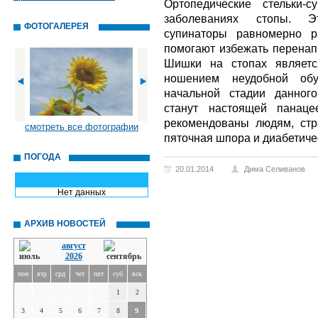
Ортопедические стельки-
заболеваниях стопы. Э
ФОТОГАЛЕРЕЯ
супинаторы равномерно р
помогают избежать перенап
Шишки на стопах являетс
ношением неудобной об
начальной стадии данного
станут настоящей панаце
рекомендованы людям, стр
смотреть все фотографии
пяточная шпора и диабетиче
ПОГОДА
20.01.2014
Дима Селиванов
Нет данных
АРХИВ НОВОСТЕЙ
август
2026
пон
втр
срд
чет
пят
суб
вск
1
2
3
4
5
6
7
8
9