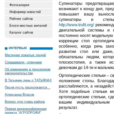
Супинаторы предотвращаю
Фотогалерея
возникают к концу дня, пре
Информер новостей
повышают вашу выносли
Рейтинг сайтов
супинаторы и сте
http://www.trufit.org/
рекоменд
Блоги местных жителей
двигательной системы и 
Каталог сайтов
постоянно носят модельную 
коррекции стоп ортопедич
особенно, когда речь за
ИНТЕРВЬЮ
развитии стоп или даже,
Месячник пожилых людей
обязательны людям, котор
плоскостопия, а также и
Спрашивали - отвечаем
девочкам до 14-ти и мальчика
Об изменениях в пенсионном
законодательстве
Ортопедические стельки – св
В Татьянин день о ТАТЬЯНАХ
положение стопы. Благод
расслабляются, а незадейст
Песня пусть продолжается…
Хотя подобные стельки м
Александр Власов
ортопедические стельки, сд
Вопрос для главы района
вашим индивидуальным 
результат.
Первая видеоконференция
проекта "АГРОПРОФИ"