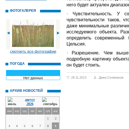
него будет актуален диапазон
ФОТОГАЛЕРЕЯ
· Чувствительность. У с
чувствительности таков, 
даже минимальные различия
исследуемого объекта. Раз
определить современный т
Цельсия.
смотреть все фотографии
· Разрешение. Чем выше
подробную картинку объекта
ПОГОДА
он будет стоить.
28.11.2013
Дима Селиванов
Нет данных
АРХИВ НОВОСТЕЙ
август
2026
пон
втр
срд
чет
пят
суб
вск
1
2
3
4
5
6
7
8
9