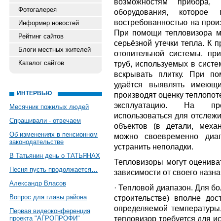
возможностям прибора,
Фотогалерея
оборудования, которое
востребованностью на произ
Информер новостей
При помощи тепловизора м
Рейтинг сайтов
серьёзной утечки тепла. К 
Блоги местных жителей
отопительной системы, при
Каталог сайтов
труб, используемых в систе
вскрывать плитку. При п
удаётся выявлять имеющи
ИНТЕРВЬЮ
производят оценку теплопот
эксплуатацию. На пр
Месячник пожилых людей
использоваться для отслеж
Спрашивали - отвечаем
объектов (в детали, механ
Об изменениях в пенсионном
можно своевременно диаг
законодательстве
устранить неполадки.
В Татьянин день о ТАТЬЯНАХ
Тепловизоры могут оценива
Песня пусть продолжается…
зависимости от своего назна
Александр Власов
· Тепловой диапазон. Для бо
Вопрос для главы района
строительстве) вполне дос
определяемой температуры
Первая видеоконференция
тепловизор требуется для и
проекта "АГРОПРОФИ"