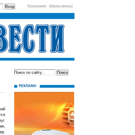
Регистрация
Забыли пароль?
РЕКЛАМА
кий
тся
уг.
ие,
ер,