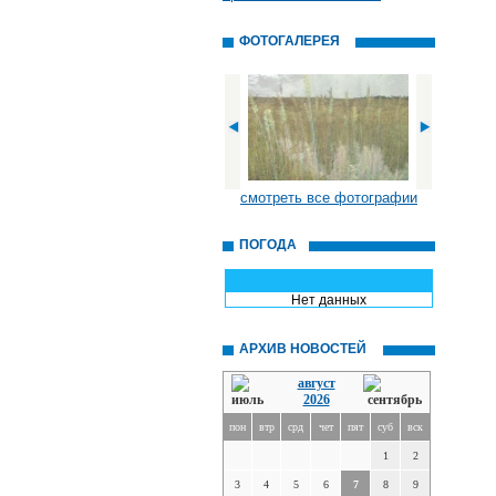
ФОТОГАЛЕРЕЯ
смотреть все фотографии
ПОГОДА
Нет данных
АРХИВ НОВОСТЕЙ
август
2026
пон
втр
срд
чет
пят
суб
вск
1
2
3
4
5
6
7
8
9