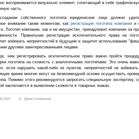
но воспринимается визуально элемент, сочетающий в себе графическу
нную часть.
создании собственного логотипа юридическое лицо должно удел
ное внимание таким моментам, как
регистрация логотипа компании
и 
а. Логотип компании, как и ее имущество, принадлежит компании на пр
твенности. Правильная регистрация исключительного права на лого
лит избежать неприятностей в будущем и защитит использование "фиш
нии другими заинтересованными лицами.
де, чем регистрировать исключительное право важно пройти процед
рки логотипа на схожесть с аналогичными логотипами. Это очень важ
т, если нарушить какой-либо из пунктов, неприятностей не избежать
ящее время многие могут на безвозмездной основе осуществить прове
ипа. Помимо этого рекомендуется запросить специальную экспертизу, с
ой заключается в выявлении схожести в товарных знаках.
06.2021
Дима Селиванов