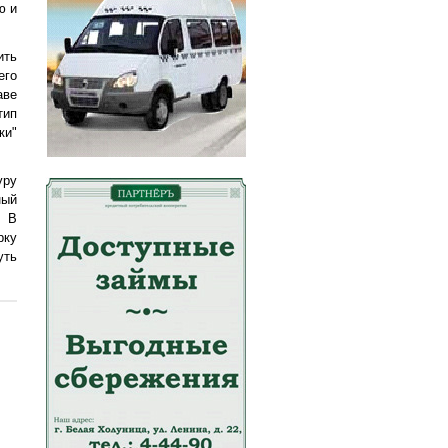
ю и
ить
его
аве
тип
ки"
уру
ный
. В
рку
уть