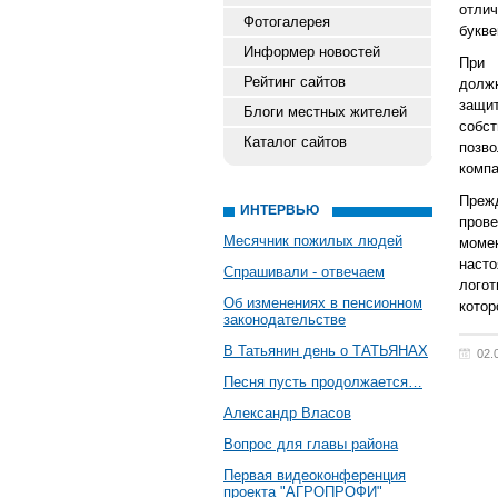
отлич
Фотогалерея
букве
Информер новостей
При 
Рейтинг сайтов
долж
защит
Блоги местных жителей
собс
Каталог сайтов
позво
компа
Преж
ИНТЕРВЬЮ
прове
Месячник пожилых людей
момен
насто
Спрашивали - отвечаем
логот
Об изменениях в пенсионном
котор
законодательстве
В Татьянин день о ТАТЬЯНАХ
02.
Песня пусть продолжается…
Александр Власов
Вопрос для главы района
Первая видеоконференция
проекта "АГРОПРОФИ"