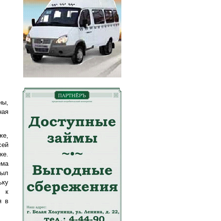
ны,
ная
же,
сей
ке.
ема
был
ьку
я к
я в