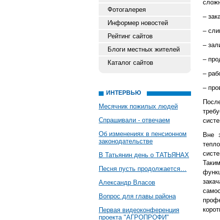
сложн
Фотогалерея
– зак
Информер новостей
– сли
Рейтинг сайтов
– зал
Блоги местных жителей
– про
Каталог сайтов
– раб
– про
ИНТЕРВЬЮ
Посл
Месячник пожилых людей
треб
Спрашивали - отвечаем
систе
Об изменениях в пенсионном
Вне 
законодательстве
тепло
систе
В Татьянин день о ТАТЬЯНАХ
Таки
Песня пусть продолжается…
функ
зака
Александр Власов
само
Вопрос для главы района
проф
корот
Первая видеоконференция
проекта "АГРОПРОФИ"