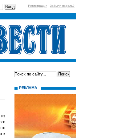
Регистрация
Забыли пароль?
РЕКЛАМА
 из
ого
ято
я к