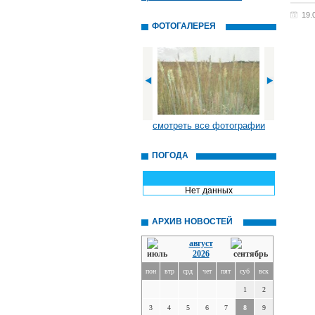
19.
ФОТОГАЛЕРЕЯ
смотреть все фотографии
ПОГОДА
Нет данных
АРХИВ НОВОСТЕЙ
август
2026
пон
втр
срд
чет
пят
суб
вск
1
2
3
4
5
6
7
8
9