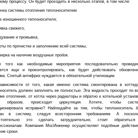
ому процессу. Он будет проходить в несколько этапов, в том числе:
ачка системы отопления теплоносителем
в изношенного теплоносителя;
ивка свежего;
дувание и промывка;
оты по прочистке и заполнению всей системы;
верка на наличие воздушных пробок.
е того как необходимые мероприятия последовательно проведе
уется еще и проконтролировать, как будет действовать обновлен
ма. Слитый антифриз нуждается в обязательной утилизации.
зависимости от того, какая именно система смонтирована в коттед
носитель должен заполнять ее полностью. Эта жидкость проходит по в
ме отопления, от котла через радиаторы и обратно к котельной установ
м образом, происходит циркуляция. Хотите, чтобы сист
ционировала исправно? Наблюдайте за тем, чтобы теплоноситель 
чан в систему, следуя всесторонним требованиям. А поскол
стоятельно это сделать затруднительно, стоит обратитьс
ессионалам. Компания МосИнженер осуществляет подобные действи
кие сроки.