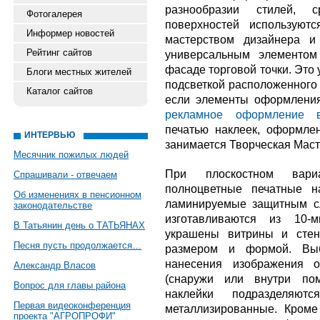
разнообразии стилей, 
Фотогалерея
поверхностей используют
Информер новостей
мастерством дизайнера и
Рейтинг сайтов
универсальным элементом
фасаде торговой точки. Это 
Блоги местных жителей
подсветкой расположенного 
Каталог сайтов
если элементы оформлени
рекламное оформление в
печатью наклеек, оформле
ИНТЕРВЬЮ
занимается Творческая Маст
Месячник пожилых людей
При плоскостном вари
Спрашивали - отвечаем
полноцветные печатные н
Об изменениях в пенсионном
ламинируемые защитным с
законодательстве
изготавливаются из 10-м
В Татьянин день о ТАТЬЯНАХ
украшены витрины и стен
Песня пусть продолжается…
размером и формой. Выб
нанесения изображения о
Александр Власов
(снаружи или внутри пом
Вопрос для главы района
наклейки подразделяю
Первая видеоконференция
металлизированные. Кроме 
проекта "АГРОПРОФИ"