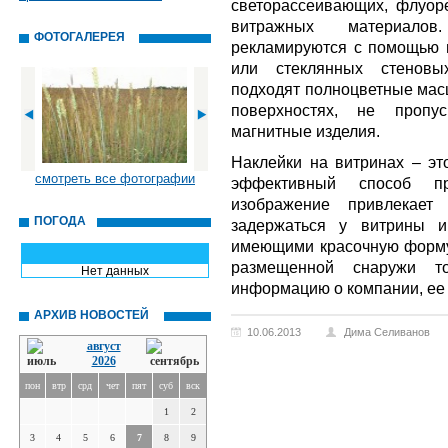
светорассеивающих, флуоре
витражных материало
ФОТОГАЛЕРЕЯ
рекламируются с помощью г
или стеклянных стеновы
подходят полноцветные мас
поверхностях, не пропу
магнитные изделия.
Наклейки на витринах – эт
смотреть все фотографии
эффективный способ пр
изображение привлекает
ПОГОДА
задержаться у витрины и
имеющими красочную форму.
размещенной снаружи то
Нет данных
информацию о компании, ее 
АРХИВ НОВОСТЕЙ
10.06.2013
Дима Селиванов
август
2026
пон
втр
срд
чет
пят
суб
вск
1
2
3
4
5
6
7
8
9