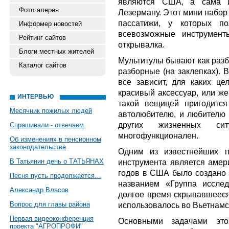
являются США, а сама и
Фотогалерея
Лезерману. Этот мини набор
пассатижи, у которых п
Информер новостей
всевозможные инструменты
Рейтинг сайтов
открывалка.
Блоги местных жителей
Мультитулы бывают как разбо
Каталог сайтов
разборные (на заклепках). Ве
все зависит, для каких це
красивый аксессуар, или же
ИНТЕРВЬЮ
такой вещицей пригодится
Месячник пожилых людей
автолюбителю, и любителю 
других жизненных с
Спрашивали - отвечаем
многофункционален.
Об изменениях в пенсионном
законодательстве
Одним из известнейших п
В Татьянин день о ТАТЬЯНАХ
инструмента является амер
годов в США было создано 
Песня пусть продолжается…
названием «Группа иссле
Александр Власов
долгое время скрывавшеес
Вопрос для главы района
использовалось во Вьетнамс
Первая видеоконференция
Основными задачами эт
проекта "АГРОПРОФИ"