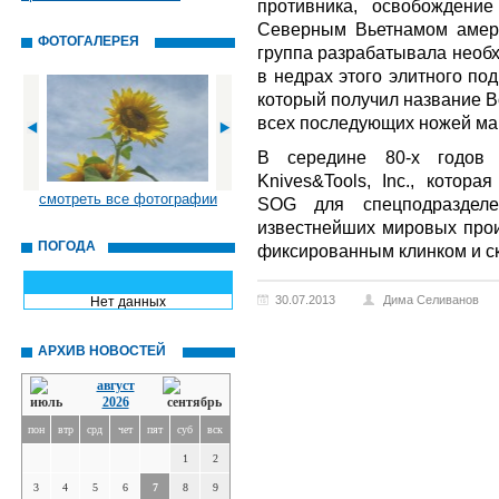
противника, освобождени
Северным Вьетнамом амери
ФОТОГАЛЕРЕЯ
группа разрабатывала необ
в недрах этого элитного по
который получил название B
всех последующих ножей ма
В середине 80-х годов 
Knives&Tools, Inc., котор
смотреть все фотографии
SOG для спецподраздел
известнейших мировых прои
ПОГОДА
фиксированным клинком и ск
30.07.2013
Дима Селиванов
Нет данных
АРХИВ НОВОСТЕЙ
август
2026
пон
втр
срд
чет
пят
суб
вск
1
2
3
4
5
6
7
8
9