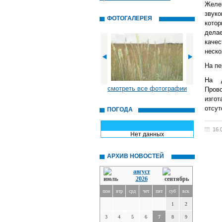
Желе
звуко
ФОТОГАЛЕРЕЯ
кото
дела
каче
неско
На пе
На д
смотреть все фотографии
Пров
изгот
отсут
ПОГОДА
16.
Нет данных
АРХИВ НОВОСТЕЙ
август
2026
пон
втр
срд
чет
пят
суб
вск
1
2
3
4
5
6
7
8
9