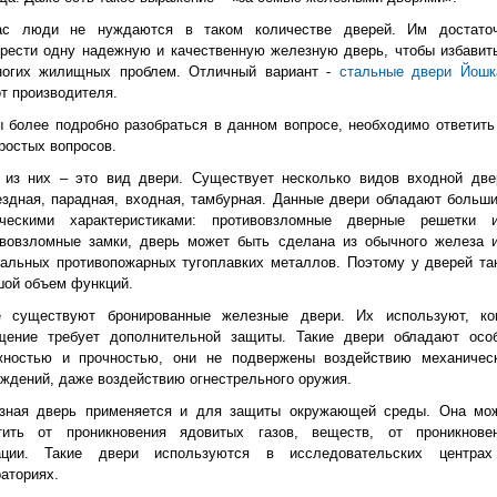
ас люди не нуждаются в таком количестве дверей. Им достато
рести одну надежную и качественную железную дверь, чтобы избавит
ногих жилищных проблем. Отличный вариант -
стальные двери Йошк
т производителя.
 более подробно разобраться в данном вопросе, необходимо ответить
ростых вопросов.
 из них – это вид двери. Существует несколько видов входной две
здная, парадная, входная, тамбурная. Данные двери обладают больш
ическими характеристиками: противовзломные дверные решетки 
ивовзломные замки, дверь может быть сделана из обычного железа 
альных противопожарных тугоплавких металлов. Поэтому у дверей та
шой объем функций.
е существуют бронированные железные двери. Их используют, ко
щение требует дополнительной защиты. Такие двери обладают осо
жностью и прочностью, они не подвержены воздействию механичес
ждений, даже воздействию огнестрельного оружия.
зная дверь применяется и для защиты окружающей среды. Она мо
тить от проникновения ядовитых газов, веществ, от проникнове
ации. Такие двери используются в исследовательских центра
аториях.