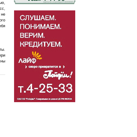
ью,
сс,
 не
ого
ебя
ты.
ери
жны