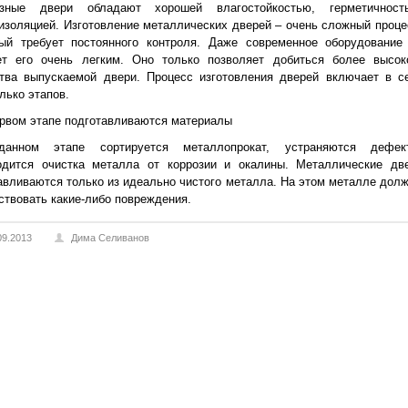
зные двери обладают хорошей влагостойкостью, герметичност
изоляцией. Изготовление металлических дверей – очень сложный проце
рый требует постоянного контроля. Даже современное оборудование
ет его очень легким. Оно только позволяет добиться более высок
ства выпускаемой двери. Процесс изготовления дверей включает в с
лько этапов.
рвом этапе подготавливаются материалы
анном этапе сортируется металлопрокат, устраняются дефек
одится очистка металла от коррозии и окалины. Металлические дв
авливаются только из идеально чистого металла. На этом металле дол
ствовать какие-либо повреждения.
09.2013
Дима Селиванов