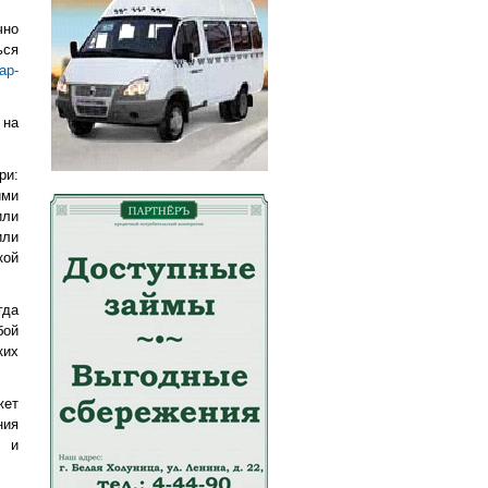
чно
ься
ар-
 на
ри:
ими
или
или
кой
гда
бой
ких
жет
ния
х и