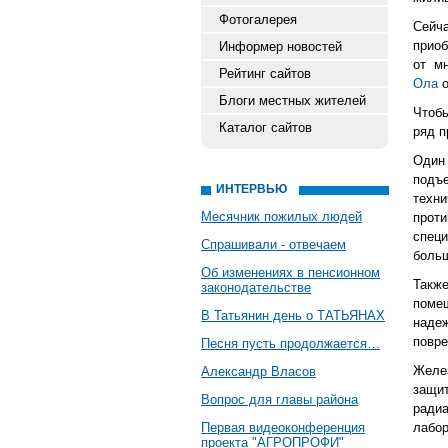
Фотогалерея
Сейч
приоб
Информер новостей
от м
Рейтинг сайтов
Ола
о
Блоги местных жителей
Чтобы
Каталог сайтов
ряд п
Один
подъе
ИНТЕРВЬЮ
техн
Месячник пожилых людей
прот
специ
Спрашивали - отвечаем
боль
Об изменениях в пенсионном
Такж
законодательстве
поме
В Татьянин день о ТАТЬЯНАХ
наде
повре
Песня пусть продолжается…
Желе
Александр Власов
защи
Вопрос для главы района
ради
Первая видеоконференция
лабор
проекта "АГРОПРОФИ"