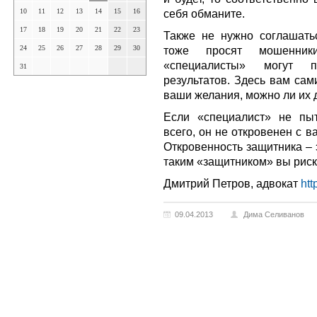
10
11
12
13
14
15
16
себя обманите.
17
18
19
20
21
22
23
Также не нужно соглашать
24
25
26
27
28
29
30
тоже просят мошенник
«специалисты» могут п
31
результатов. Здесь вам сам
ваши желания, можно ли их 
Если «специалист» не пыт
всего, он не откровенен с в
Откровенность защитника – 
таким «защитником» вы риск
Дмитрий Петров, адвокат
htt
09.04.2013
Дима Селиванов