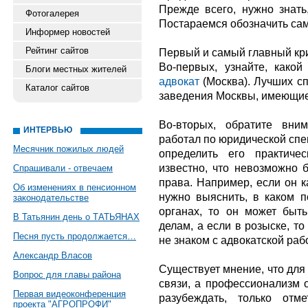
Прежде всего, нужно знать
Фотогалерея
Постараемся обозначить сам
Информер новостей
Рейтинг сайтов
Первый и самый главный кр
Во-первых, узнайте, како
Блоги местных жителей
адвокат
(Москва). Лучших с
Каталог сайтов
заведения Москвы, имеющие
Во-вторых, обратите вни
ИНТЕРВЬЮ
работал по юридической спе
Месячник пожилых людей
определить его практиче
известно, что невозможно 
Спрашивали - отвечаем
права. Например, если он к
Об изменениях в пенсионном
нужно выяснить, в каком п
законодательстве
органах, то он может быт
В Татьянин день о ТАТЬЯНАХ
делам, а если в розыске, т
Песня пусть продолжается…
не знаком с адвокатской раб
Александр Власов
Существует мнение, что дл
Вопрос для главы района
связи, а профессионализм о
Первая видеоконференция
разубеждать, только отм
проекта "АГРОПРОФИ"