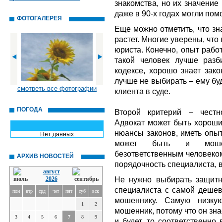
знакомства, но их значение
даже в 90-х годах могли пом
ФОТОГАЛЕРЕЯ
Еще можно отметить, что з
растет. Многие уверены, чт
юриста. Конечно, опыт рабо
такой человек лучше разб
кодексе, хорошо знает зако
лучше не выбирать – ему бу
смотреть все фотографии
клиента в суде.
ПОГОДА
Второй критерий – честн
Адвокат может быть хороши
нюансы законов, иметь опыт
Нет данных
может быть и мошен
безответственным человеком
АРХИВ НОВОСТЕЙ
порядочность специалиста, в
август
Не нужно выбирать защитн
2026
специалиста с самой дешев
пон
втр
срд
чет
пят
суб
вск
мошеннику. Самую низку
1
2
мошенник, потому что он знае
3
4
5
6
7
8
9
и будет, то соответственно